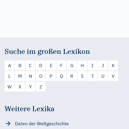
Suche im großen Lexikon
A
B
C
D
E
F
G
H
I
J
K
L
M
N
O
P
Q
R
S
T
U
V
W
X
Y
Z
Weitere Lexika
Daten der Weltgeschichte