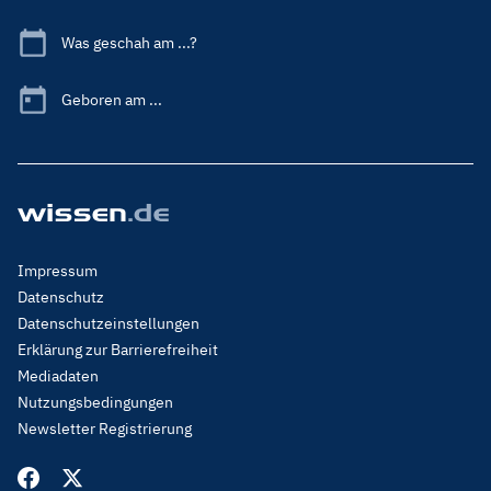
Was geschah am ...?
Geboren am ...
Footer
Impressum
Menu
Datenschutz
Legal
Datenschutzeinstellungen
Erklärung zur Barrierefreiheit
Mediadaten
Nutzungsbedingungen
Newsletter Registrierung