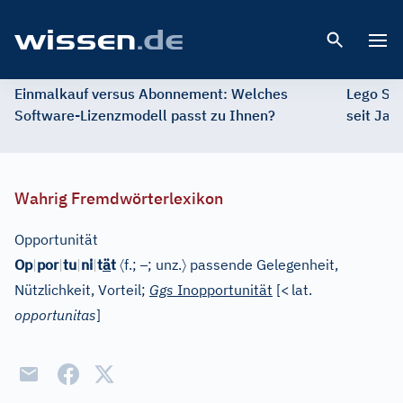
Open 
Einmalkauf versus Abonnement: Welches
Lego St
Software-Lizenzmodell passt zu Ihnen?
seit Jah
Wahrig Fremdwörterlexikon
Opportunität
〈
–
〉
Op
|
por
|
tu
|
ni
|
t
ä
t
f.;
; unz.
passende Gelegenheit,
Nützlichkeit, Vorteil;
Ggs
Inopportunität
[
<
lat.
opportunitas
]