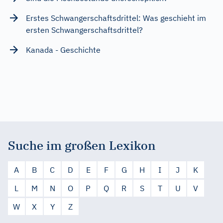
Erstes Schwangerschaftsdrittel: Was geschieht im
ersten Schwangerschaftsdrittel?
Kanada - Geschichte
Suche im großen Lexikon
A
B
C
D
E
F
G
H
I
J
K
L
M
N
O
P
Q
R
S
T
U
V
W
X
Y
Z