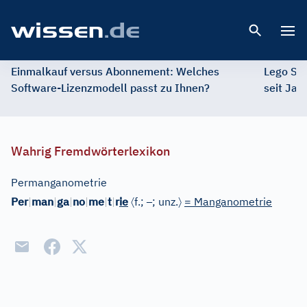
Open 
Einmalkauf versus Abonnement: Welches
Lego St
Software-Lizenzmodell passt zu Ihnen?
seit Jah
Wahrig Fremdwörterlexikon
Permanganometrie
〈
–
〉
Per
|
man
|
ga
|
no
|
me
|
t
|
r
ie
f.;
; unz.
= Manganometrie