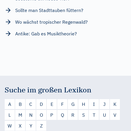
Sollte man Stadttauben füttern?
Wo wächst tropischer Regenwald?
Antike: Gab es Musiktheorie?
Suche im großen Lexikon
A
B
C
D
E
F
G
H
I
J
K
L
M
N
O
P
Q
R
S
T
U
V
W
X
Y
Z