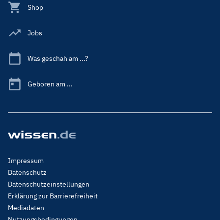
Shop
Jobs
Was geschah am ...?
Geboren am ...
Footer
Impressum
Menu
Datenschutz
Legal
Datenschutzeinstellungen
Erklärung zur Barrierefreiheit
Mediadaten
Nutzungsbedingungen