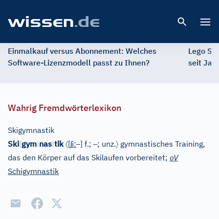
Open 
Einmalkauf versus Abonnement: Welches
Lego St
Software-Lizenzmodell passt zu Ihnen?
seit Jah
Wahrig Fremdwörterlexikon
Skigymnastik
〈
ʃ
–
–
〉
Ski
|
gym
|
nas
|
tik
[
i
:
]
f.;
; unz.
gymnastisches Training,
das den Körper auf das Skilaufen vorbereitet;
oV
Schigymnastik