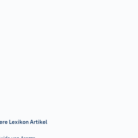
vMjAyMy8xMi8xMy8wNy8xM18xN182NTc5NTk4ZGM2NzZlLmpwZw=
ere Lexikon Artikel