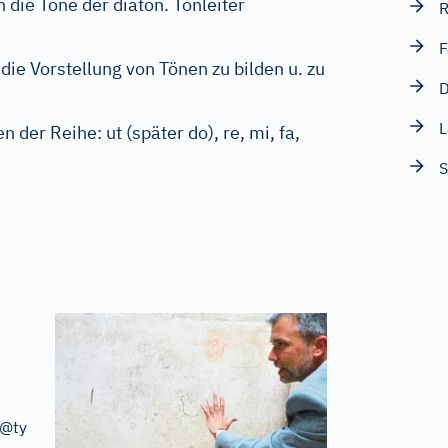
 die Töne der diaton. Tonleiter
F
die Vorstellung von Tönen zu bilden u. zu
 der Reihe: ut (später do), re, mi, fa,
S
"@type":"VideoObject","name":"Laut