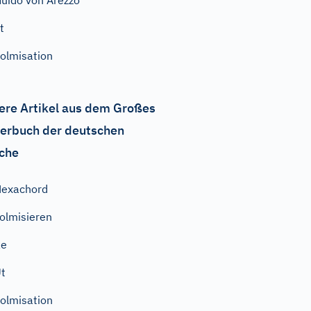
uido von Arezzo
t
olmisation
ere Artikel aus dem Großes
erbuch der deutschen
che
exachord
olmisieren
Re
t
olmisation