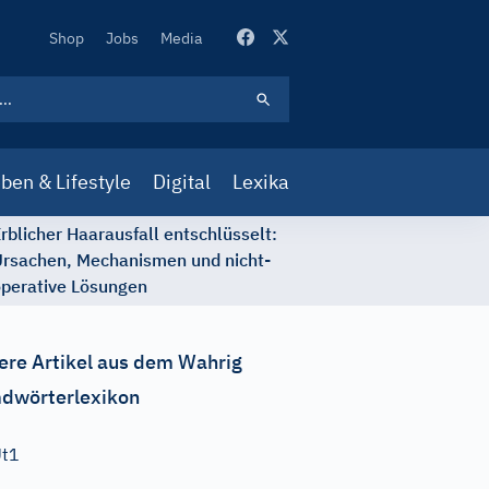
Secondary
Shop
Jobs
Media
Navigation
ben & Lifestyle
Digital
Lexika
rblicher Haarausfall entschlüsselt:
rsachen, Mechanismen und nicht-
perative Lösungen
ere Artikel aus dem Wahrig
dwörterlexikon
Ut1