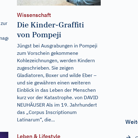
Wissenschaft
Die Kinder-Graffiti
 zur
von Pompeji
s://imageservicethumbs.glomex.com/dC1ibHo5cWExamd0ZXA
Jüngst bei Ausgrabungen in Pompeji
zum Vorschein gekommene
Kohlezeichnungen, werden Kindern
zugeschrieben. Sie zeigen
Gladiatoren, Boxer und wilde Eber –
und sie gewähren einen weiteren
Einblick in das Leben der Menschen
kurz vor der Katastrophe. von DAVID
NEUHÄUSER Als im 19. Jahrhundert
das „Corpus Inscriptionum
Latinarum“, die...
Weit
Leben & Lifestyle