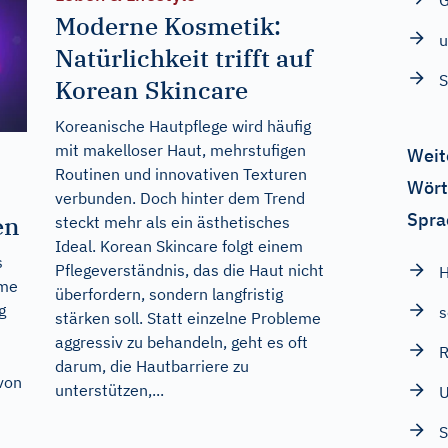
G
Moderne Kosmetik:
u
Natürlichkeit trifft auf
S
Korean Skincare
Koreanische Hautpflege wird häufig
mit makelloser Haut, mehrstufigen
Weit
Routinen und innovativen Texturen
Wört
verbunden. Doch hinter dem Trend
Spra
en
steckt mehr als ein ästhetisches
Ideal. Korean Skincare folgt einem
s
Pflegeverständnis, das die Haut nicht
H
lme
überfordern, sondern langfristig
g
s
stärken soll. Statt einzelne Probleme
aggressiv zu behandeln, geht es oft
darum, die Hautbarriere zu
 von
unterstützen,...
U
S