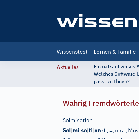
Main
Wissenstest
Lernen & Familie
navigation
Einmalkauf versus
Aktuelles
Welches Software-
passt zu Ihnen?
Wahrig Fremdwörterle
Solmisation
〈
–
Sol
|
mi
|
sa
|
ti
|
o
n
f.;
; unz.;
Mus