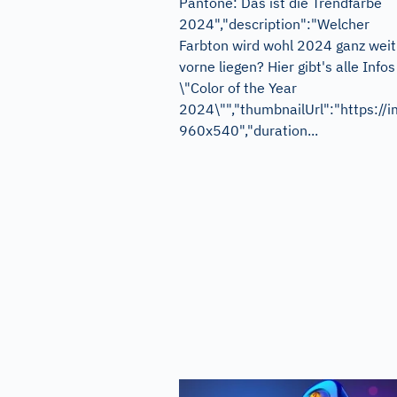
Pantone: Das ist die Trendfarbe
2024","description":"Welcher
Farbton wird wohl 2024 ganz weit
vorne liegen? Hier gibt's alle Infos
\"Color of the Year
2024\"","thumbnailUrl":"http
960x540","duration...