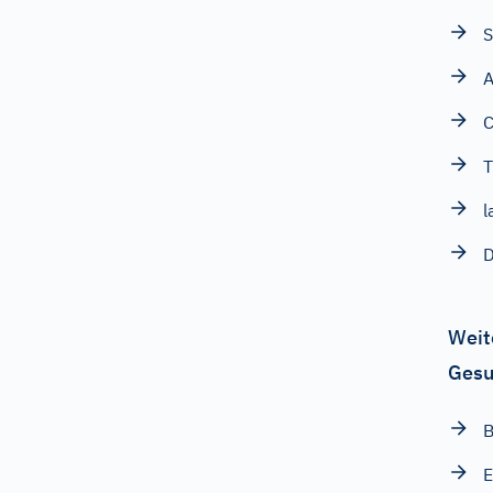
S
A
C
T
D
Weit
Gesu
B
E