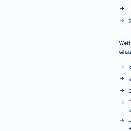
H
S
Weit
wiss
S
S
E
Ü
g
F
B