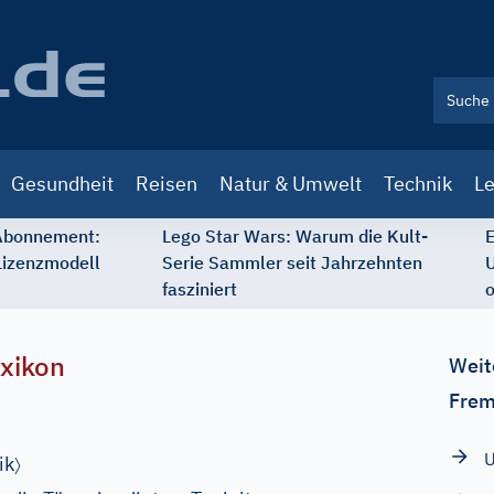
Gesundheit
Reisen
Natur & Umwelt
Technik
Le
 Abonnement:
Lego Star Wars: Warum die Kult-
E
Lizenzmodell
Serie Sammler seit Jahrzehnten
U
fasziniert
o
xikon
Weit
Frem
〉
ik