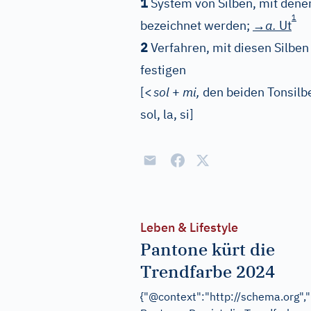
1
System von Silben, mit denen
1
bezeichnet werden;
→a.
Ut
2
Verfahren, mit diesen Silben 
festigen
[
<
sol
+
mi,
den beiden Tonsilben
sol, la, si
]
Leben & Lifestyle
Pantone kürt die
Trendfarbe 2024
{"@context":"http://schema.org",