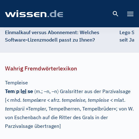
Open 
Einmalkauf versus Abonnement: Welches
Lego St
Software-Lizenzmodell passt zu Ihnen?
seit Jah
Wahrig Fremdwörterlexikon
Templeise
〈
–
–
〉
Tem
|
p
|
l
ei
|
se
m.;
n,
n
Gralsritter aus der Parzivalsage
[
<
mhd.
tempelære
<
afrz.
tempeleise, templeise
<
mlat.
templarii
»Templer, Tempelherren, Tempelbrüder«; von W.
von Eschenbach auf die Ritter des Grals in der
Parzivalsage übertragen
]