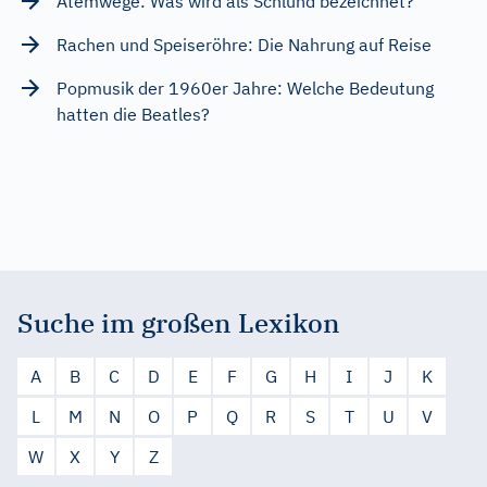
Atemwege: Was wird als Schlund bezeichnet?
Rachen und Speiseröhre: Die Nahrung auf Reise
Popmusik der 1960er Jahre: Welche Bedeutung
hatten die Beatles?
Suche im großen Lexikon
A
B
C
D
E
F
G
H
I
J
K
L
M
N
O
P
Q
R
S
T
U
V
W
X
Y
Z