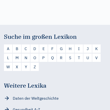
Suche im großen Lexikon
A
B
C
D
E
F
G
H
I
J
K
L
M
N
O
P
Q
R
S
T
U
V
W
X
Y
Z
Weitere Lexika
Daten der Weltgeschichte
Gesundheit A-Z