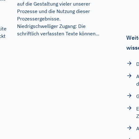
auf die Gestaltung vieler unserer
Prozesse und die Nutzung dieser
Prozessergebnisse.
Niedrigschwelliger Zugang: Die
ite
schriftlich verfassten Texte können...
ckt
Weit
wiss
D
A
d
G
E
Z
A