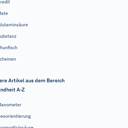
redit
Mate
lutaminsäure
ubstanz
hunfisch
cheinen
ere Artikel aus dem Bereich
ndheit A-Z
Manometer
esorientierung
romoglicinsäure