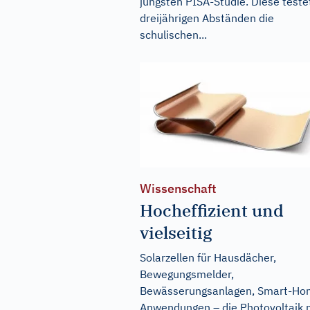
jüngsten PISA-Studie. Diese testet
dreijährigen Abständen die
schulischen...
Wissenschaft
Hocheffizient und
vielseitig
Solarzellen für Hausdächer,
Bewegungsmelder,
Bewässerungsanlagen, Smart-Ho
Anwendungen – die Photovoltaik 