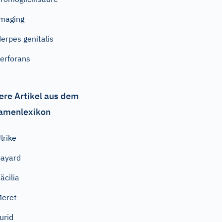
maging
erpes genitalis
erforans
ere Artikel aus dem
amenlexikon
lrike
ayard
äcilia
eret
urid