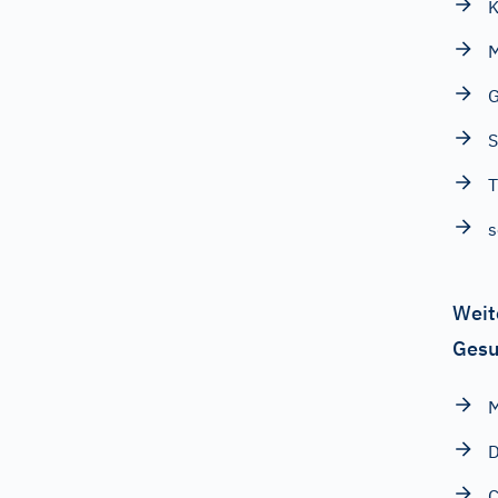
K
G
S
T
s
Weit
Gesu
D
C