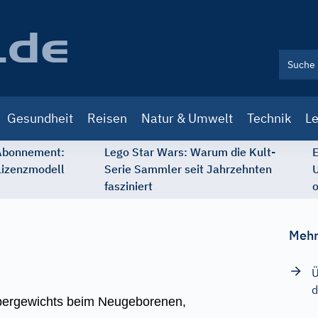
Gesundheit
Reisen
Natur & Umwelt
Technik
Le
 Abonnement:
Lego Star Wars: Warum die Kult-
E
Lizenzmodell
Serie Sammler seit Jahrzehnten
U
fasziniert
o
Mehr
Ü
d
pergewichts beim Neugeborenen,