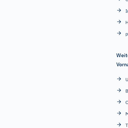
I
H
p
Weit
Vorn
U
B
C
M
T