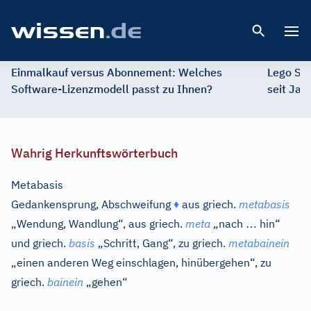
Open 
Einmalkauf versus Abonnement: Welches
Lego St
Software-Lizenzmodell passt zu Ihnen?
seit Jah
Wahrig Herkunftswörterbuch
Metabasis
Gedankensprung, Abschweifung
♦
aus
griech.
metabasis
…
„Wendung, Wandlung“, aus
griech.
meta
„nach
hin“
und
griech.
basis
„Schritt, Gang“, zu
griech.
metabainein
„einen anderen Weg einschlagen, hinübergehen“, zu
griech.
bainein
„gehen“