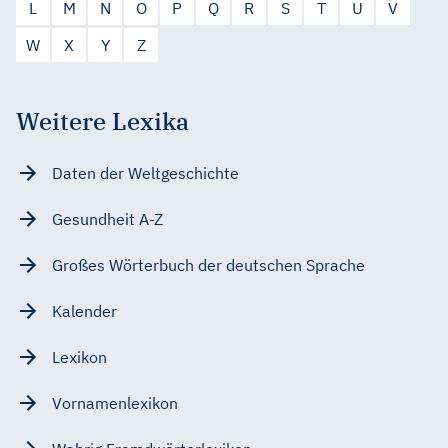
L
M
N
O
P
Q
R
S
T
U
V
W
X
Y
Z
Weitere Lexika
Daten der Weltgeschichte
Gesundheit A-Z
Großes Wörterbuch der deutschen Sprache
Kalender
Lexikon
Vornamenlexikon