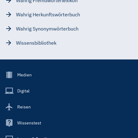
Wahrig Fremdwörterlexikon
Wahrig Herkunftswörterbuch
Wahrig Synonymwörterbuch
Wissensbibliothek
Footer
Medien
Menu
Main
Digital
Reisen
Wissenstest