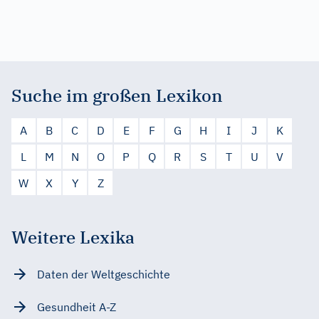
Suche im großen Lexikon
A
B
C
D
E
F
G
H
I
J
K
L
M
N
O
P
Q
R
S
T
U
V
W
X
Y
Z
Weitere Lexika
Daten der Weltgeschichte
Gesundheit A-Z