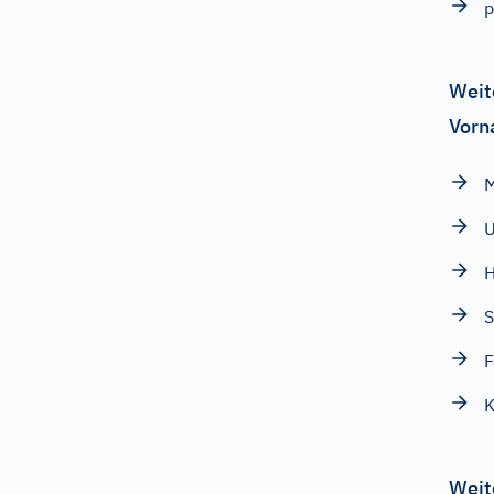
p
Weit
Vorn
M
U
H
S
F
K
Weit