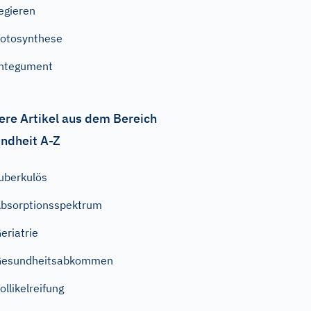
egieren
otosynthese
ntegument
ere Artikel aus dem Bereich
ndheit A-Z
uberkulös
bsorptionsspektrum
eriatrie
Gesundheitsabkommen
ollikelreifung