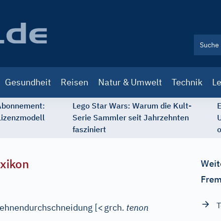
Gesundheit
Reisen
Natur & Umwelt
Technik
Le
 Abonnement:
Lego Star Wars: Warum die Kult-
E
Lizenzmodell
Serie Sammler seit Jahrzehnten
U
fasziniert
o
xikon
Weit
Frem
T
ehnendurchschneidung
[
<
grch.
tenon