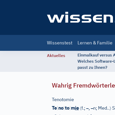
Main
Wissenstest
Lernen & Familie
navigation
Einmalkauf versus
Aktuelles
Welches Software-
passt zu Ihnen?
Wahrig Fremdwörterle
Tenotomie
〈
–
–
〉
Te
|
no
|
to
|
m
ie
f.;
,
n;
Med..
S