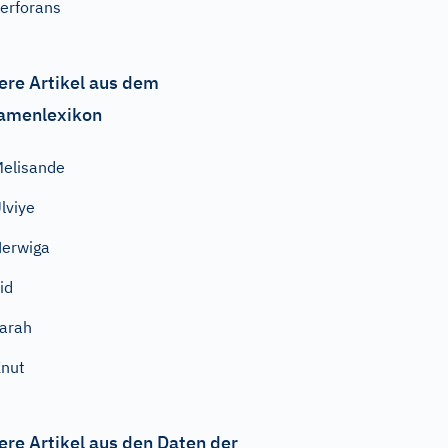
erforans
ere Artikel aus dem
amenlexikon
elisande
lviye
erwiga
id
arah
nut
ere Artikel aus den Daten der