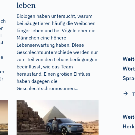
leben
n
Biologen haben untersucht, warum
ich
bei Säugetieren häufig die Weibchen
en
länger leben und bei Vögeln eher die
t
Männchen eine höhere
st
Lebenserwartung haben. Diese
Geschlechtsunterschiede werden nur
ie
Weit
zum Teil von den Lebensbedingungen
beeinflusst, wie das Team
Wört
der
herausfand. Einen großen Einfluss
Spra
ür
haben dagegen die
Geschlechtschromosomen...
T
Weit
Herk