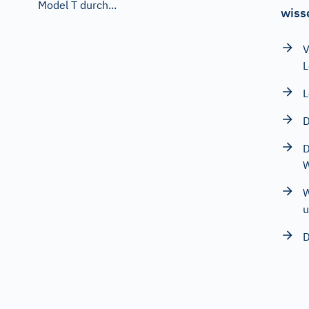
Model T durch...
wiss
V
L
L
D
D
W
u
D