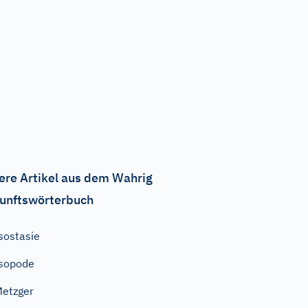
ere Artikel aus dem Wahrig
unftswörterbuch
sostasie
sopode
etzger