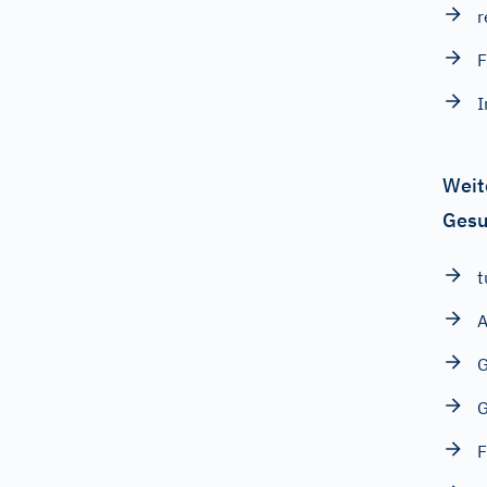
r
F
I
Weit
Gesu
t
A
G
F