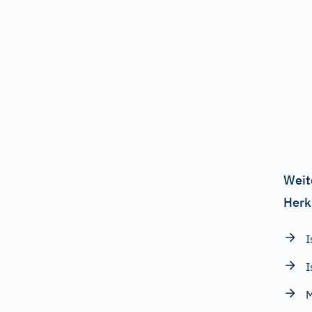
Weit
Herk
I
I
M