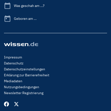
Was geschah am ...?
Geboren am ...
Footer
Impressum
Menu
Datenschutz
Legal
Datenschutzeinstellungen
Erklärung zur Barrierefreiheit
Mediadaten
Nutzungsbedingungen
Newsletter Registrierung