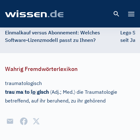
Open 
Einmalkauf versus Abonnement: Welches
Lego St
Software-Lizenzmodell passt zu Ihnen?
seit Jah
Wahrig Fremdwörterlexikon
traumatologisch
〈
〉
trau
|
ma
|
to
|
l
o
|
gisch
Adj.
;
Med.
die Traumatologie
betreffend, auf ihr beruhend, zu ihr gehörend