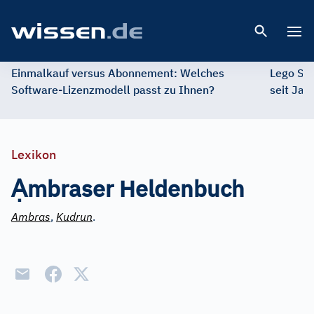
Open 
Einmalkauf versus Abonnement: Welches
Lego St
Software-Lizenzmodell passt zu Ihnen?
seit Jah
Lexikon
Ạ
mbraser Heldenbuch
Ambras
,
Kudrun
.