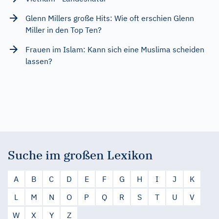
Glenn Millers große Hits: Wie oft erschien Glenn
Miller in den Top Ten?
Frauen im Islam: Kann sich eine Muslima scheiden
lassen?
Suche im großen Lexikon
A
B
C
D
E
F
G
H
I
J
K
L
M
N
O
P
Q
R
S
T
U
V
W
X
Y
Z