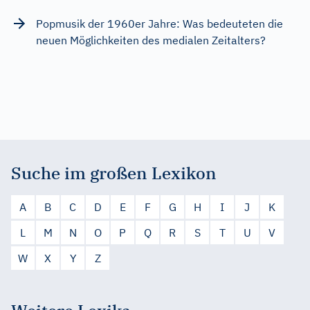
Popmusik der 1960er Jahre: Was bedeuteten die
neuen Möglichkeiten des medialen Zeitalters?
Suche im großen Lexikon
A
B
C
D
E
F
G
H
I
J
K
L
M
N
O
P
Q
R
S
T
U
V
W
X
Y
Z