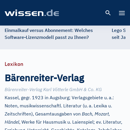
Open 
Einmalkauf versus Abonnement: Welches
Lego St
Software-Lizenzmodell passt zu Ihnen?
seit Jah
Lexikon
Bärenreiter-Verlag
Bärenreiter-Verlag Karl Vötterle GmbH & Co. KG
Kassel, gegr. 1923 in Augsburg; Verlagsgebiete u.
a.:
Noten, musikwissenschaftl. Literatur (u.
a. Lexika u.
Zeitschriften), Gesamtausgaben von
Bach, Mozart,
Händel
, Werke für Hausmusik u. Laienspiel; ev. Literatur,