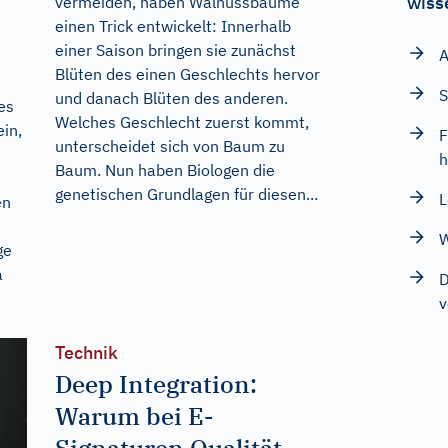
wiss
vermeiden, haben Walnussbäume
einen Trick entwickelt: Innerhalb
einer Saison bringen sie zunächst
A
Blüten des einen Geschlechts hervor
S
und danach Blüten des anderen.
les
Welches Geschlecht zuerst kommt,
ein,
F
unterscheidet sich von Baum zu
h
Baum. Nun haben Biologen die
genetischen Grundlagen für diesen...
L
en
W
ge
a
D
v
Technik
Deep Integration:
Warum bei E-
Signaturen Qualität