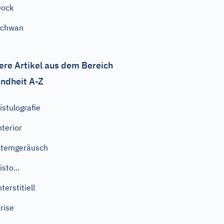
Dock
Schwan
ere Artikel aus dem Bereich
ndheit A-Z
istulografie
nterior
Atemgeräusch
isto...
nterstitiell
rise