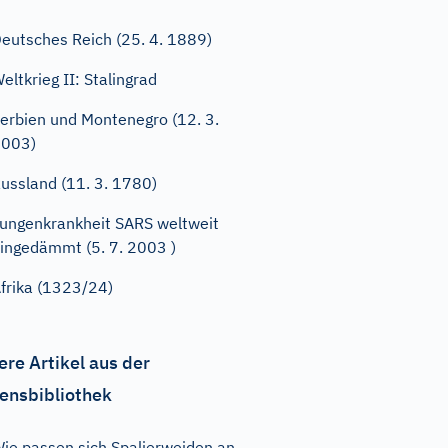
eutsches Reich (25. 4. 1889)
eltkrieg II: Stalingrad
erbien und Montenegro (12. 3.
2003)
ussland (11. 3. 1780)
ungenkrankheit SARS weltweit
ingedämmt (5. 7. 2003 )
frika (1323/24)
ere Artikel aus der
ensbibliothek
ie passen sich Spalierweiden an