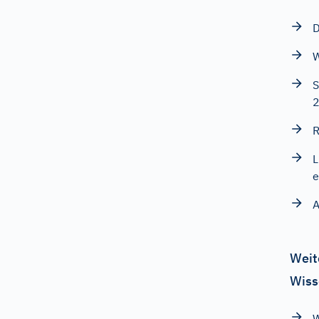
D
W
S
R
L
e
A
Weit
Wiss
W