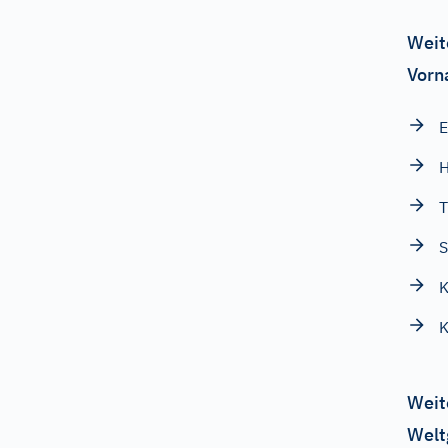
Weit
Vorn
T
S
Weit
Welt