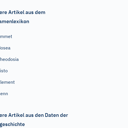
ere Artikel aus dem
amenlexikon
Emmet
Hosea
heodosia
isto
Klement
Kenn
ere Artikel aus den Daten der
geschichte