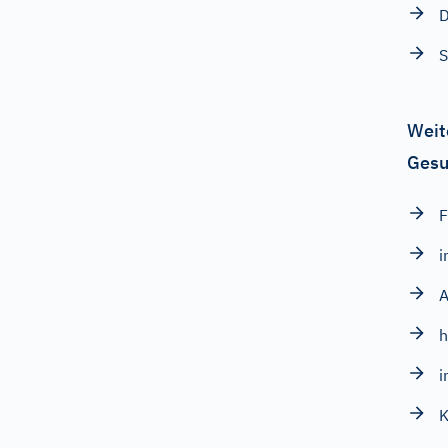
Weit
Gesu
F
i
h
i
K