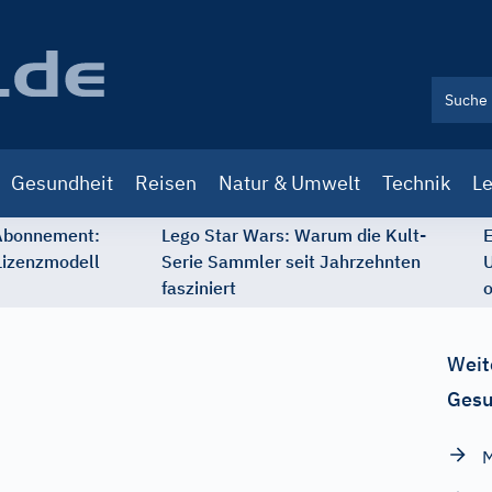
Gesundheit
Reisen
Natur & Umwelt
Technik
Le
 Abonnement:
Lego Star Wars: Warum die Kult-
E
Lizenzmodell
Serie Sammler seit Jahrzehnten
U
fasziniert
o
Weit
Gesu
M