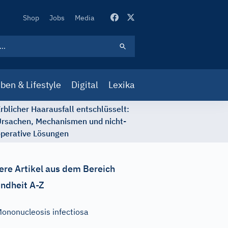
Secondary
Shop
Jobs
Media
Navigation
ben & Lifestyle
Digital
Lexika
rblicher Haarausfall entschlüsselt:
rsachen, Mechanismen und nicht-
perative Lösungen
ere Artikel aus dem Bereich
ndheit A-Z
ononucleosis infectiosa