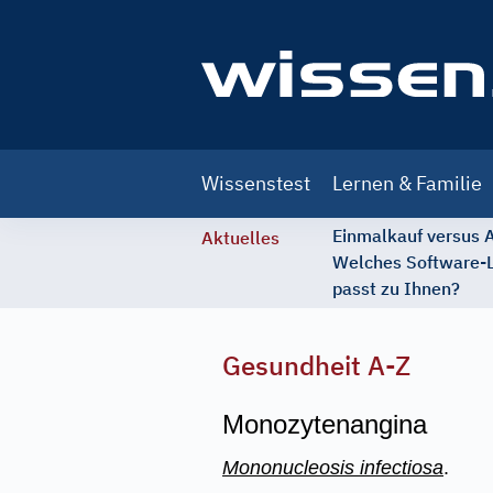
Main
Wissenstest
Lernen & Familie
navigation
Einmalkauf versus
Aktuelles
Welches Software-
passt zu Ihnen?
Gesundheit A-Z
Monozytenangina
Mononucleosis infectiosa
.