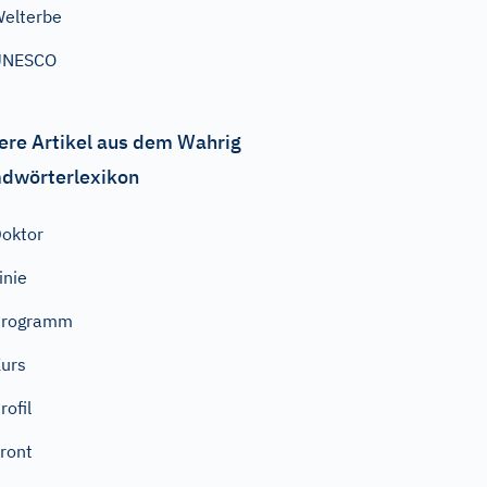
elterbe
UNESCO
ere Artikel aus dem Wahrig
dwörterlexikon
oktor
inie
Programm
urs
rofil
ront