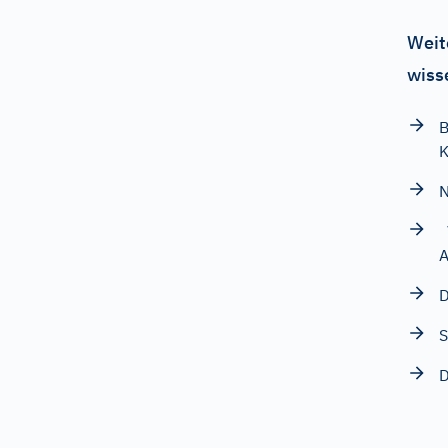
Weit
wiss
B
K
N
V
A
D
S