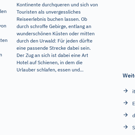
Kontinente durchqueren und sich von
len
Touristen als unvergessliches
Reiseerlebnis buchen lassen. Ob
von
durch schroffe Gebirge, entlang an
wunderschönen Küsten oder mitten
lten
durch den Urwald: Für jeden dürfte
eine passende Strecke dabei sein.
n
Der Zug an sich ist dabei eine Art
Hotel auf Schienen, in dem die
Urlauber schlafen, essen und...
Weit
i
d
S