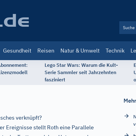
Gesundheit
Reisen
Natur & Umwelt
Technik
Le
 Abonnement:
Lego Star Wars: Warum die Kult-
E
Lizenzmodell
Serie Sammler seit Jahrzehnten
U
fasziniert
o
Mehr
N
isches verknüpft?
v
 Ereignisse stellt Roth eine Parallele