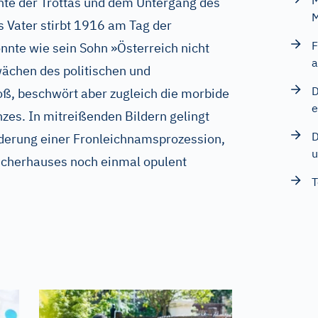
M
hte der Trottas und dem Untergang des
M
s Vater stirbt 1916 am Tag der
F
nnte wie sein Sohn »Österreich nicht
a
wächen des politischen und
D
oß, beschwört aber zugleich die morbide
e
nzes. In mitreißenden Bildern gelingt
D
ilderung einer Fronleichnamsprozession,
u
rscherhauses noch einmal opulent
T