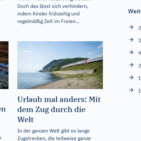
Doch das lässt sich verhindern,
Weit
indem Kinder frühzeitig und
regelmäßig Zeit im Freien...
2
2
9
2
1
1
Urlaub mal anders: Mit
en
dem Zug durch die
Welt
In der ganzen Welt gibt es lange
h
Zugstrecken, die teilweise ganze