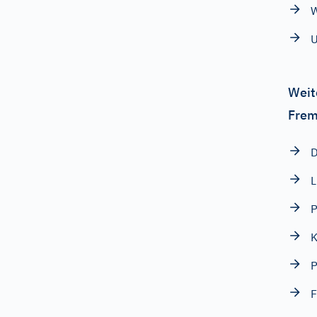
W
Weit
Frem
D
L
K
P
F