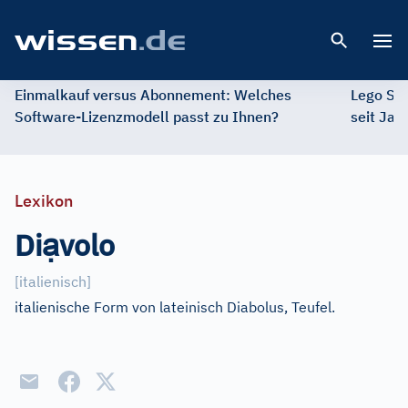
Open 
Einmalkauf versus Abonnement: Welches
Lego St
Software-Lizenzmodell passt zu Ihnen?
seit Jah
Lexikon
ạ
Di
volo
[
italienisch
]
italienische Form von lateinisch Diabolus, Teufel.