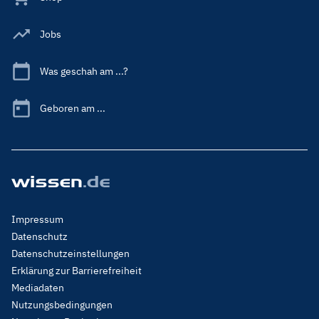
Jobs
Was geschah am ...?
Geboren am ...
Footer
Impressum
Menu
Datenschutz
Legal
Datenschutzeinstellungen
Erklärung zur Barrierefreiheit
Mediadaten
Nutzungsbedingungen