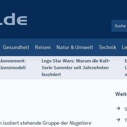
Gesundheit
Reisen
Natur & Umwelt
Technik
Le
 Abonnement:
Lego Star Wars: Warum die Kult-
E
Lizenzmodell
Serie Sammler seit Jahrzehnten
U
fasziniert
o
Weit
S
T
ch isoliert stehende Gruppe der
Nagetiere