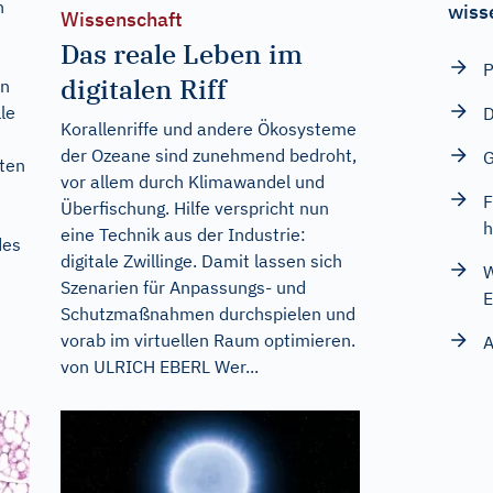
n
wiss
Wissenschaft
Das reale Leben im
P
digitalen Riff
en
le
D
Korallenriffe und andere Ökosysteme
der Ozeane sind zunehmend bedroht,
sten
vor allem durch Klimawandel und
F
Überfischung. Hilfe verspricht nun
h
eine Technik aus der Industrie:
des
digitale Zwillinge. Damit lassen sich
W
Szenarien für Anpassungs- und
E
Schutzmaßnahmen durchspielen und
vorab im virtuellen Raum optimieren.
A
von ULRICH EBERL Wer...