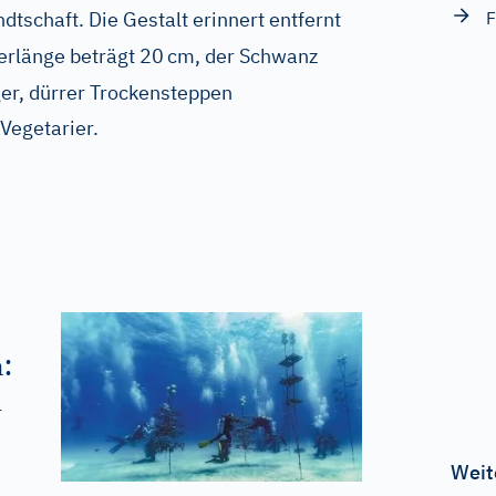
tschaft. Die Gestalt erinnert entfernt
F
erlänge beträgt 20
cm, der Schwanz
ger, dürrer Trockensteppen
 Vegetarier.
:
m
Weit