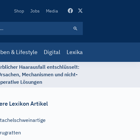
Secondary
Shop
Jobs
Media
Navigation
ben & Lifestyle
Digital
Lexika
rblicher Haarausfall entschlüsselt:
rsachen, Mechanismen und nicht-
perative Lösungen
ere Lexikon Artikel
tachelschweinartige
rugratten