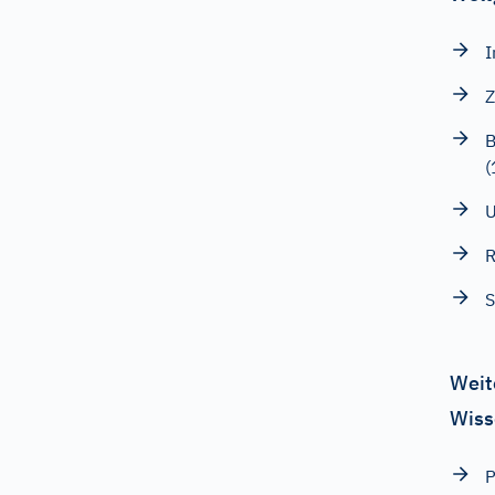
I
Z
B
(
U
R
S
Weit
Wiss
P