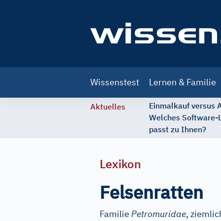
Main
Wissenstest
Lernen & Familie
navigation
Einmalkauf versus
Aktuelles
Welches Software-
passt zu Ihnen?
Lexikon
Felsenratten
Familie
Petromuridae
, ziemli