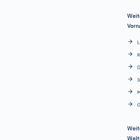
Weit
Vorn
L
K
I
M
Weit
Welt