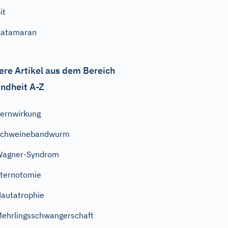
it
Katamaran
ere Artikel aus dem Bereich
ndheit A-Z
ernwirkung
Schweinebandwurm
Wagner-Syndrom
ternotomie
autatrophie
ehrlingsschwangerschaft