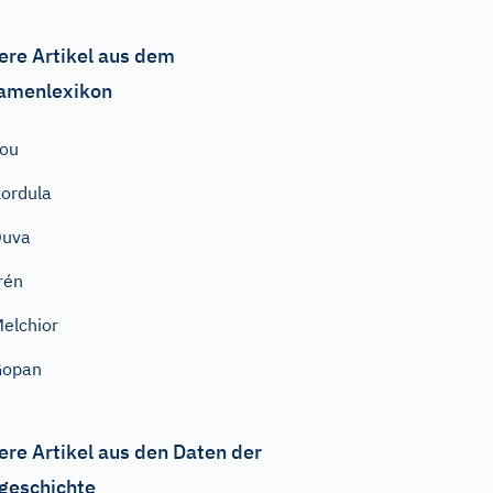
ere Artikel aus dem
amenlexikon
ou
ordula
Duva
rén
elchior
Gopan
ere Artikel aus den Daten der
geschichte