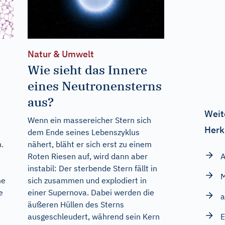
Natur & Umwelt
Wie sieht das Innere
eines Neutronensterns
aus?
Weit
Wenn ein massereicher Stern sich
Herk
dem Ende seines Lebenszyklus
.
nähert, bläht er sich erst zu einem
A
Roten Riesen auf, wird dann aber
instabil: Der sterbende Stern fällt in
M
me
sich zusammen und explodiert in
e
einer Supernova. Dabei werden die
a
äußeren Hüllen des Sterns
E
ausgeschleudert, während sein Kern