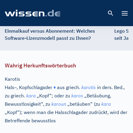
Open 
Einmalkauf versus Abonnement: Welches
Lego St
Software-Lizenzmodell passt zu Ihnen?
seit Jah
Wahrig Herkunftswörterbuch
Karotis
–
Hals
, Kopfschlagader
♦
aus
griech.
karotis
in ders. Bed.,
zu
griech.
kara
„Kopf“; oder zu
karos
„Betäubung,
Bewusstlosigkeit“, zu
karoun
„betäuben“ (zu
kara
„Kopf“); wenn man die Halsschlagader zudrückt, wird der
Betreffende bewusstlos