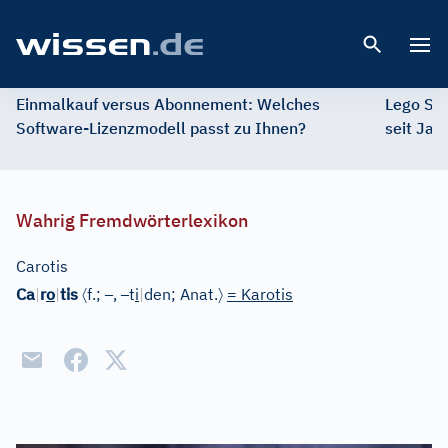
Open 
Einmalkauf versus Abonnement: Welches
Lego St
Software-Lizenzmodell passt zu Ihnen?
seit Jah
Wahrig Fremdwörterlexikon
Carotis
〈
–
–
〉
Ca
|
r
o
|
tis
f.;
,
t
i
|
den;
Anat.
= Karotis