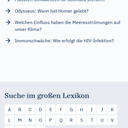
Odysseus: Wann hat Homer gelebt?
Welchen Einfluss haben die Meeresströmungen auf
unser Klima?
Immunschwäche: Wie erfolgt die HIV-Infektion?
Suche im großen Lexikon
A
B
C
D
E
F
G
H
I
J
K
L
M
N
O
P
Q
R
S
T
U
V