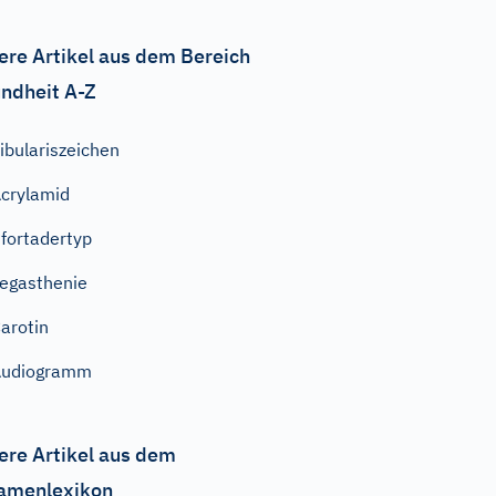
ere Artikel aus dem Bereich
ndheit A-Z
ibulariszeichen
crylamid
fortadertyp
egasthenie
arotin
Audiogramm
ere Artikel aus dem
amenlexikon