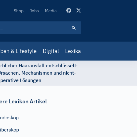
Secondary
Shop
Jobs
Media
Navigation
ben & Lifestyle
Digital
Lexika
rblicher Haarausfall entschlüsselt:
rsachen, Mechanismen und nicht-
perative Lösungen
ere Lexikon Artikel
Endoskop
iberskop