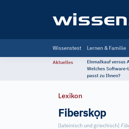
Main
Wissenstest
Lernen & Familie
navigation
Einmalkauf versus
Aktuelles
Welches Software-
passt zu Ihnen?
Lexikon
ọ
Fibersk
p
[
lateinisch und griechisch
]
Fib