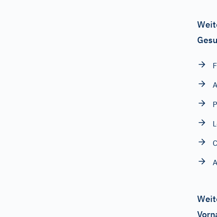
Weit
Gesu
F
A
P
L
C
Weit
Vorn