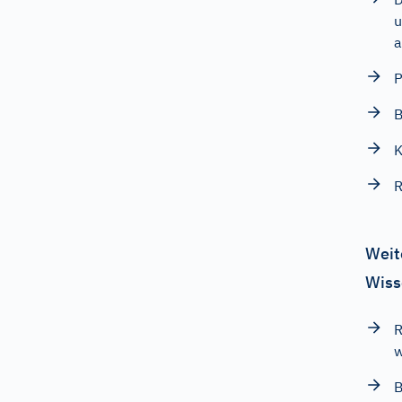
u
a
P
B
K
R
Weit
Wiss
R
w
B