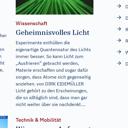
D
D
Wissenschaft
R
Geheimnisvolles Licht
üher
R
Experimente enthüllen die
sen
eigenartige Quantennatur des Lichts
W
n
immer besser. So kann Licht zum
cht
„Ausfrieren“ gebracht werden,
D
e,
Materie erschaffen und sogar dafür
sorgen, dass Atome sich gegenseitig
anziehen. von DIRK EIDEMÜLLER
Licht gehört zu den Erscheinungen,
n
die so alltäglich sind, dass man gar
nicht weiter über sie nachdenkt....
Technik & Mobilität