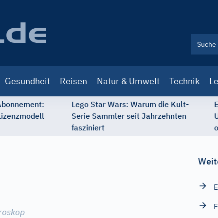
Gesundheit
Reisen
Natur & Umwelt
Technik
Le
 Abonnement:
Lego Star Wars: Warum die Kult-
E
Lizenzmodell
Serie Sammler seit Jahrzehnten
U
fasziniert
o
Weit
F
roskop