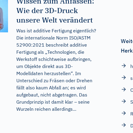
Wissen zum Anfassen:
Wie der 3D-Druck
unsere Welt verändert
Was ist additive Fertigung eigentlich?
Die internationale Norm ISO/ASTM
Weit
52900:2021 beschreibt additive
Herk
Fertigung als „Technologien, die
Werkstoff schichtweise auf­bringen,
um Objekte direkt aus 3D-
h
Modelldaten herzustellen“. Im
s
Unterschied zu Fräsen oder Drehen
fällt also kaum Abfall an; es wird
aufgebaut, nicht abgetragen. Das
Grundprinzip ist damit klar – seine
S
Wurzeln reichen allerdings...
R
D