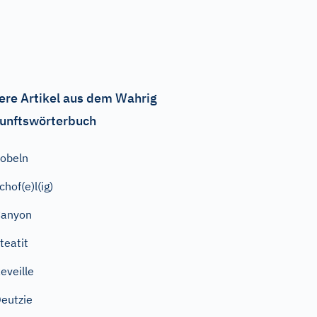
ere Artikel aus dem Wahrig
unftswörterbuch
obeln
chof(e)l(ig)
Canyon
teatit
eveille
eutzie