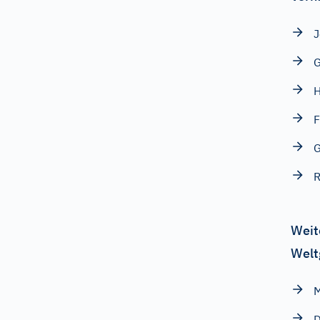
J
G
H
F
R
Weit
Welt
M
D