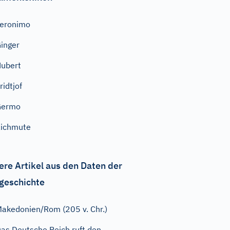
eronimo
inger
ubert
ridtjof
Germo
ichmute
ere Artikel aus den Daten der
geschichte
akedonien/Rom (205 v. Chr.)
as Deutsche Reich ruft den