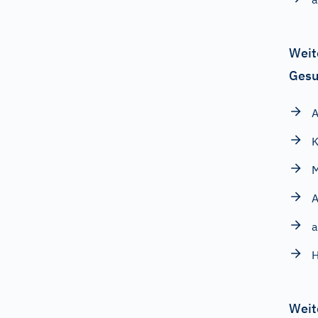
Weit
Gesu
A
K
M
A
a
H
Weit