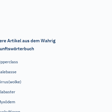
ere Artikel aus dem Wahrig
unftswörterbuch
pperclass
alebasse
irrus(wolke)
labaster
Myxödem
uskultieren