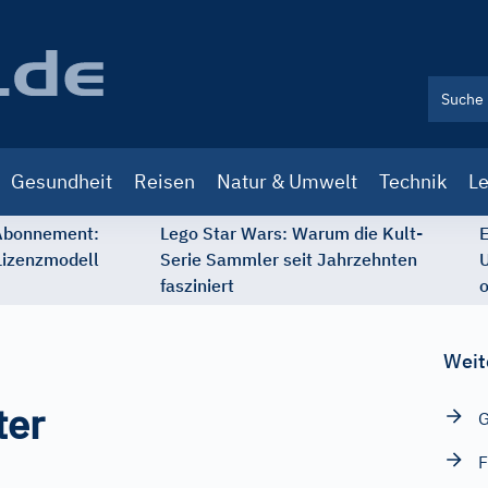
Gesundheit
Reisen
Natur & Umwelt
Technik
Le
 Abonnement:
Lego Star Wars: Warum die Kult-
E
Lizenzmodell
Serie Sammler seit Jahrzehnten
U
fasziniert
o
Weit
ter
G
F