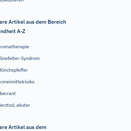
ere Artikel aus dem Bereich
ndheit A-Z
romatherapie
linefelter-Syndrom
önchspfeffer
rzneimittelrisiko
berrant
erztod, akuter
ere Artikel aus dem