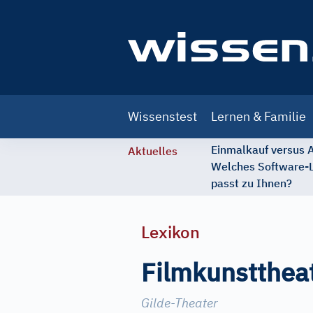
Main
Wissenstest
Lernen & Familie
navigation
Einmalkauf versus
Aktuelles
Welches Software-
passt zu Ihnen?
Lexikon
Filmkunstthea
Gilde-Theater