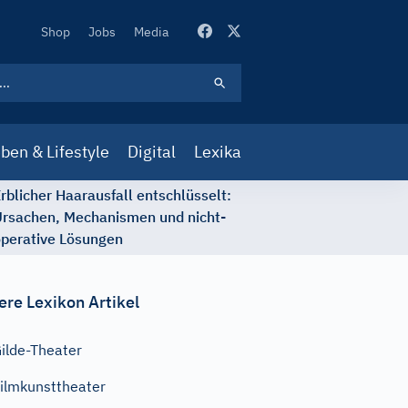
Secondary
Shop
Jobs
Media
Navigation
ben & Lifestyle
Digital
Lexika
rblicher Haarausfall entschlüsselt:
rsachen, Mechanismen und nicht-
perative Lösungen
ere Lexikon Artikel
ilde-Theater
ilmkunsttheater