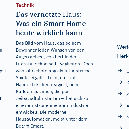
Technik
Das vernetzte Haus:
Was ein Smart Home
heute wirklich kann
Das Bild vom Haus, das seinem
Weit
en
Bewohner jeden Wunsch von den
Herk
r
Augen abliest, existiert in der
Literatur schon seit Ewigkeiten. Doch
gelt
was jahrzehntelang als futuristische
U
Spielerei galt – Licht, das auf
K
Händeklatschen reagiert, oder
Kaffeemaschinen, die per
Z
t
Zeitschaltuhr starten –, hat sich zu
einer ernstzunehmenden Industrie
A
entwickelt. Die moderne
Hausautomation, meist unter dem
Begriff Smart...
a