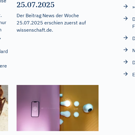
ose
25.07.2025
»
.
Der Beitrag
News der Woche
D
nur
25.07.2025
erschien zuerst auf
F
h
wissenschaft.de
.
,
D
N
dard
D
ere
E