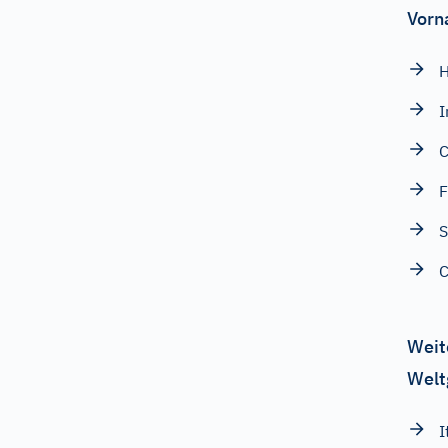
Vorn
I
F
S
C
Weit
Welt
I