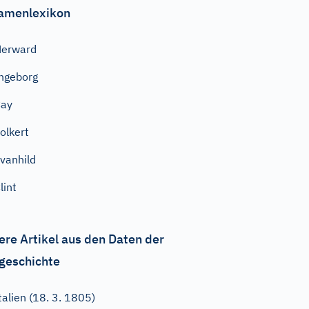
amenlexikon
Herward
ngeborg
Cay
olkert
vanhild
lint
ere Artikel aus den Daten der
geschichte
talien (18. 3. 1805)