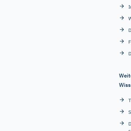
I
W
D
F
D
Weit
Wiss
T
S
D
s