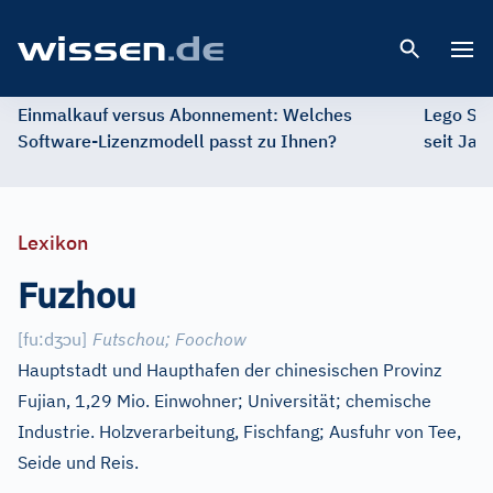
Open 
Einmalkauf versus Abonnement: Welches
Lego St
Software-Lizenzmodell passt zu Ihnen?
seit Jah
Lexikon
Fuzhou
ʒ
ɔ
[
fu:d
u
]
Futschou
;
Foochow
Hauptstadt und Haupthafen der chinesischen Provinz
Fujian, 1,29 Mio. Einwohner; Universität; chemische
Industrie. Holzverarbeitung, Fischfang; Ausfuhr von Tee,
Seide und Reis.