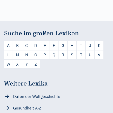
Suche im großen Lexikon
A
B
C
D
E
F
G
H
I
J
K
L
M
N
O
P
Q
R
S
T
U
V
W
X
Y
Z
Weitere Lexika
Daten der Weltgeschichte
Gesundheit A-Z