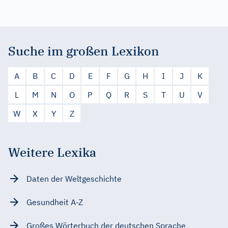
Suche im großen Lexikon
A
B
C
D
E
F
G
H
I
J
K
L
M
N
O
P
Q
R
S
T
U
V
W
X
Y
Z
Weitere Lexika
Daten der Weltgeschichte
Gesundheit A-Z
Großes Wörterbuch der deutschen Sprache