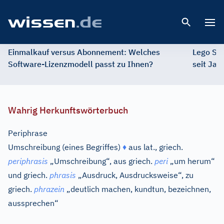
Open 
Einmalkauf versus Abonnement: Welches
Lego St
Software-Lizenzmodell passt zu Ihnen?
seit Jah
Wahrig Herkunftswörterbuch
Periphrase
Umschreibung (eines Begriffes)
♦
aus
lat.
,
griech.
periphrasis
„Umschreibung“, aus
griech.
peri
„um herum“
und
griech.
phrasis
„Ausdruck, Ausdrucksweise“, zu
griech.
phrazein
„deutlich machen, kundtun, bezeichnen,
aussprechen“