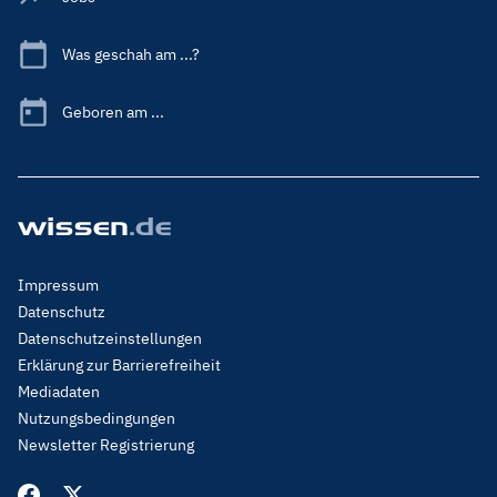
Was geschah am ...?
Geboren am ...
Footer
Impressum
Menu
Datenschutz
Legal
Datenschutzeinstellungen
Erklärung zur Barrierefreiheit
Mediadaten
Nutzungsbedingungen
Newsletter Registrierung