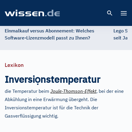
Open 
Einmalkauf versus Abonnement: Welches
Lego St
Software-Lizenzmodell passt zu Ihnen?
seit Jah
Lexikon
ọ
Inversi
nstemperatur
die Temperatur beim
Joule-Thomson-Effekt
, bei der eine
Abkühlung in eine Erwärmung übergeht. Die
Inversionstemperatur ist für die Technik der
Gasverflüssigung wichtig.