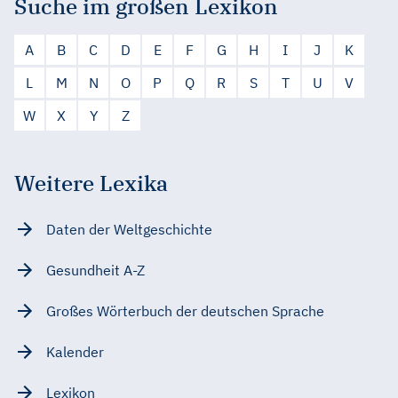
Suche im großen Lexikon
A
B
C
D
E
F
G
H
I
J
K
L
M
N
O
P
Q
R
S
T
U
V
W
X
Y
Z
Weitere Lexika
Daten der Weltgeschichte
Gesundheit A-Z
Großes Wörterbuch der deutschen Sprache
Kalender
Lexikon