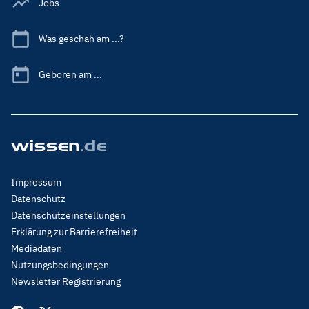
Jobs
Was geschah am ...?
Geboren am ...
Footer
Impressum
Menu
Datenschutz
Legal
Datenschutzeinstellungen
Erklärung zur Barrierefreiheit
Mediadaten
Nutzungsbedingungen
Newsletter Registrierung