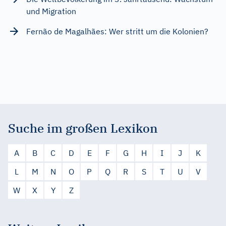
und Migration
Fernão de Magalhães: Wer stritt um die Kolonien?
Suche im großen Lexikon
A
B
C
D
E
F
G
H
I
J
K
L
M
N
O
P
Q
R
S
T
U
V
W
X
Y
Z