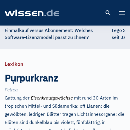
Open 
Einmalkauf versus Abonnement: Welches
Lego St
Software-Lizenzmodell passt zu Ihnen?
seit Jah
Lexikon
ụ
P
rpurkranz
Petrea
Gattung der
Eisenkrautgewächse
mit rund 30 Arten im
tropischen Mittel- und Südamerika; oft Lianen; die
gewölbten, ledrigen Blätter tragen Lichtsinnesorgane; die
Blüten sind dunkelblau bis violett, fünfblättrig, in