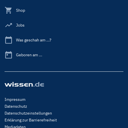
Shop
Jobs
Was geschah am ...?
Geboren am ...
Footer
Impressum
Menu
Datenschutz
Legal
Datenschutzeinstellungen
Erklärung zur Barrierefreiheit
Mediadaten