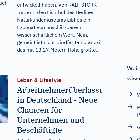
auch
entwickelt haben. Von RALF STORK
Im zentralen Lichthof des Berliner
Naturkundemuseums gibt es ein
Exponat von unschätzbarem
wissenschaftlichem Wert. Nein,
gemeint ist nicht Giraffatitan brancai,
das mit 13,27 Metern Höhe größte...
Weit
wiss
Leben & Lifestyle
Arbeitnehmerüberlassung
W
in Deutschland - Neue
P
Chancen für
Unternehmen und
G
Beschäftigte
G