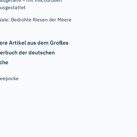
äugetiere – mit Milchdrüsen
usgestattet
ale: Bedrohte Riesen der Meere
ere Artikel aus dem Großes
erbuch der deutschen
che
Seepocke