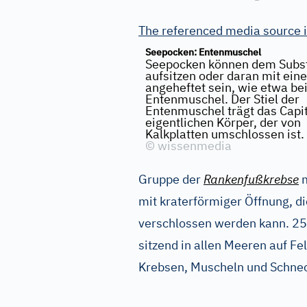
The referenced media source 
Seepocken: Entenmuschel
Seepocken können dem Substr
aufsitzen oder daran mit eine
angeheftet sein, wie etwa bei
Entenmuschel. Der Stiel der
Entenmuschel trägt das Capi
eigentlichen Körper, der von
Kalkplatten umschlossen ist.
©
wissenmedia
Gruppe der
Rankenfußkrebse
m
mit kraterförmiger Öffnung, d
verschlossen werden kann. 250
sitzend in allen Meeren auf Fe
Krebsen, Muscheln und Schnec