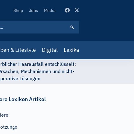
Secondary
Shop
Jobs
Media
Navigation
ben & Lifestyle
Digital
Lexika
rblicher Haarausfall entschlüsselt:
rsachen, Mechanismen und nicht-
perative Lösungen
ere Lexikon Artikel
iere
otzunge