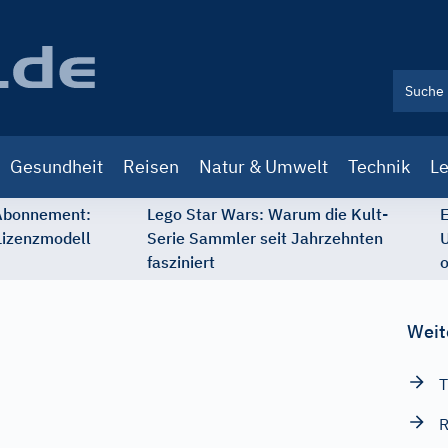
Gesundheit
Reisen
Natur & Umwelt
Technik
Le
 Abonnement:
Lego Star Wars: Warum die Kult-
E
Lizenzmodell
Serie Sammler seit Jahrzehnten
U
fasziniert
o
Weit
T
R