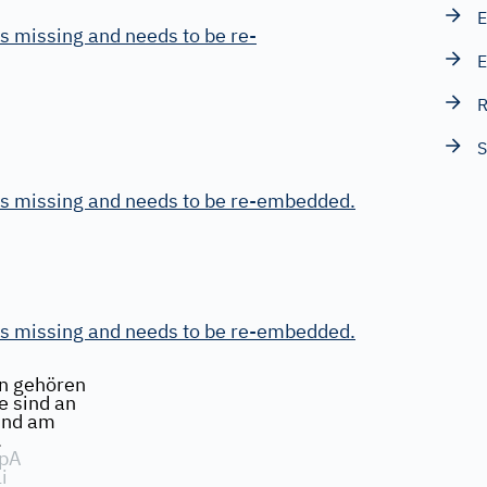
E
s missing and needs to be re-
E
R
is missing and needs to be re-embedded.
is missing and needs to be re-embedded.
en gehören
e sind an
und am
.
SpA
i