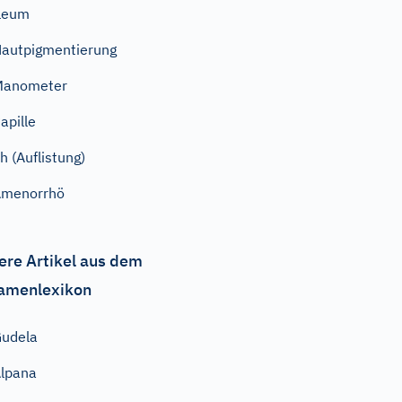
leum
autpigmentierung
Manometer
apille
h (Auflistung)
Amenorrhö
ere Artikel aus dem
amenlexikon
udela
lpana