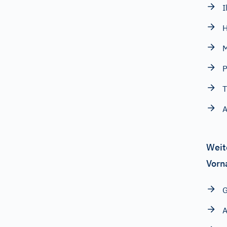
I
H
P
T
Weit
Vorn
G
A