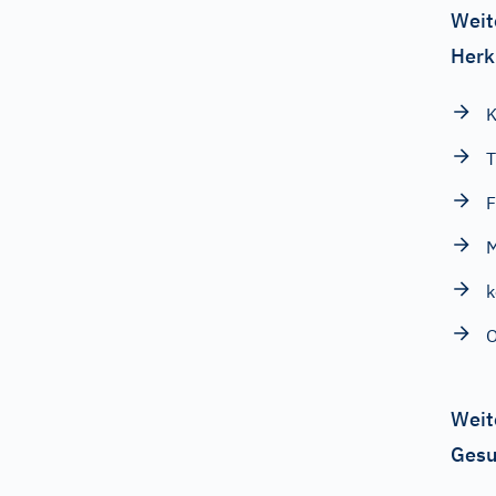
Weit
Herk
K
T
F
M
O
Weit
Gesu