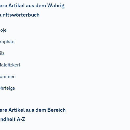
ere Artikel aus dem Wahrig
unftswörterbuch
oje
rophäe
ilz
alefizkerl
kommen
hrfeige
ere Artikel aus dem Bereich
ndheit A-Z