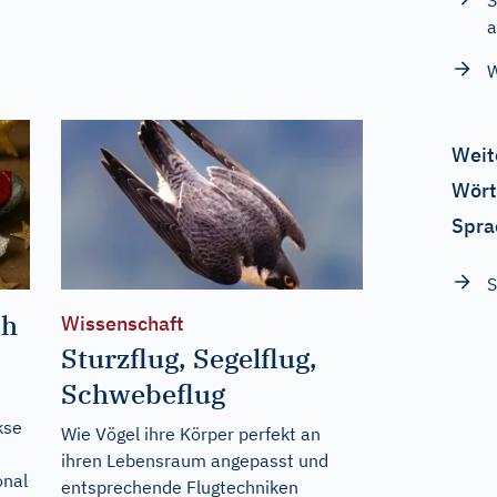
S
a
W
Weit
Wört
Spra
ch
Wissenschaft
Sturzflug, Segelflug,
Schwebeflug
kse
Wie Vögel ihre Körper perfekt an
ihren Lebensraum angepasst und
onal
entsprechende Flugtechniken