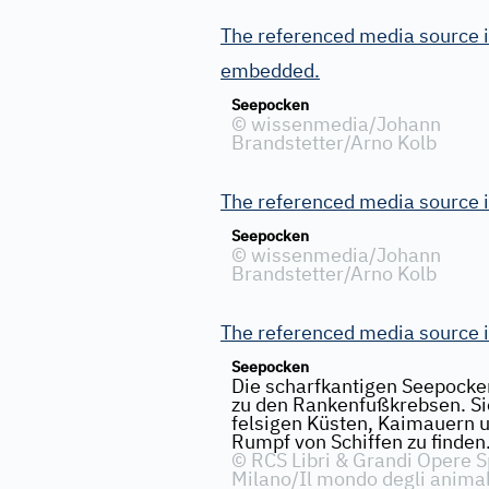
The referenced media source i
embedded.
Seepocken
©
wissenmedia/Johann
Brandstetter/Arno Kolb
The referenced media source 
Seepocken
©
wissenmedia/Johann
Brandstetter/Arno Kolb
The referenced media source 
Seepocken
Die scharfkantigen Seepock
zu den Rankenfußkrebsen. Si
felsigen Küsten, Kaimauern 
Rumpf von Schiffen zu finden
©
RCS Libri & Grandi Opere 
Milano/Il mondo degli animal