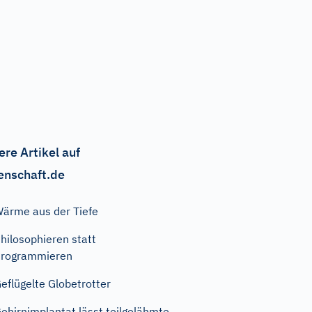
ere Artikel auf
enschaft.de
ärme aus der Tiefe
hilosophieren statt
Programmieren
eflügelte Globetrotter
ehirnimplantat lässt teilgelähmte