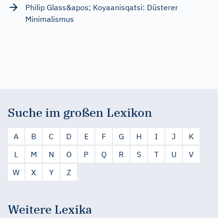
Philip Glass&apos; Koyaanisqatsi: Düsterer
Minimalismus
Suche im großen Lexikon
A
B
C
D
E
F
G
H
I
J
K
L
M
N
O
P
Q
R
S
T
U
V
W
X
Y
Z
Weitere Lexika