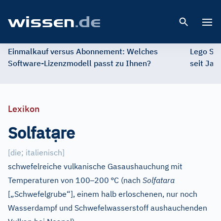
Open 
Einmalkauf versus Abonnement: Welches
Lego St
Software-Lizenzmodell passt zu Ihnen?
seit Jah
Lexikon
ạ
Solfat
re
[
die; italienisch
]
schwefelreiche vulkanische Gasaushauchung mit
–
Temperaturen von 100
200
°C (nach
Solfatara
[„Schwefelgrube“], einem halb erloschenen, nur noch
Wasserdampf und Schwefelwasserstoff aushauchenden