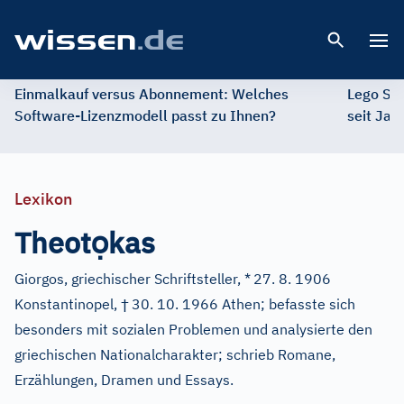
Open 
Einmalkauf versus Abonnement: Welches
Lego St
Software-Lizenzmodell passt zu Ihnen?
seit Jah
Lexikon
ọ
Theot
kas
Giorgos, griechischer Schriftsteller, *
27. 8. 1906
†
Konstantinopel,
30. 10. 1966 Athen; befasste sich
besonders mit sozialen Problemen und analysierte den
griechischen Nationalcharakter; schrieb Romane,
Erzählungen, Dramen und Essays.