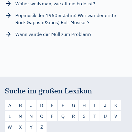
Woher weiß man, wie alt die Erde ist?
Popmusik der 1960er Jahre: Wer war der erste
Rock &apos;n&apos; Roll-Musiker?
Wann wurde der Müll zum Problem?
Suche im großen Lexikon
A
B
C
D
E
F
G
H
I
J
K
L
M
N
O
P
Q
R
S
T
U
V
W
X
Y
Z