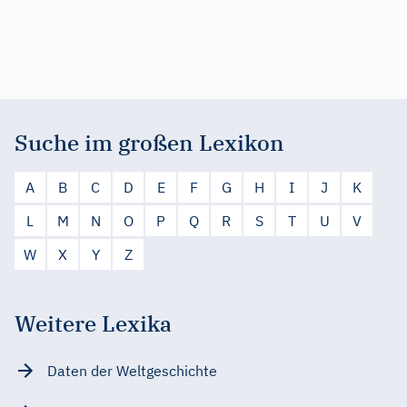
Suche im großen Lexikon
A
B
C
D
E
F
G
H
I
J
K
L
M
N
O
P
Q
R
S
T
U
V
W
X
Y
Z
Weitere Lexika
Daten der Weltgeschichte