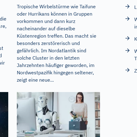
Tropische Wirbelstürme wie Taifune
L
oder Hurrikans können in Gruppen
die
W
vorkommen und dann kurz
re,
i
nacheinander auf dieselbe
Küstenregion treffen. Das macht sie
K
besonders zerstörerisch und
st
gefährlich. Im Nordatlantik sind
W
d
solche Cluster in den letzten
T
wir
Jahrzehnten häufiger geworden, im
Z
Nordwestpazifik hingegen seltener,
zeigt eine neue...