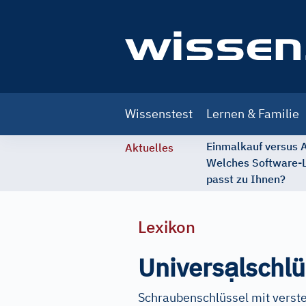
Main
Wissenstest
Lernen & Familie
navigation
Einmalkauf versus
Aktuelles
Welches Software-
passt zu Ihnen?
Lexikon
ạ
Univers
lschlü
Schraubenschlüssel mit verste