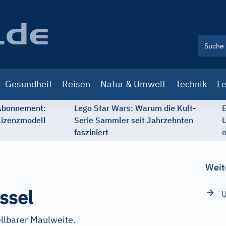
Gesundheit
Reisen
Natur & Umwelt
Technik
Le
 Abonnement:
Lego Star Wars: Warum die Kult-
E
Lizenzmodell
Serie Sammler seit Jahrzehnten
U
fasziniert
o
Weit
ssel
U
llbarer Maulweite.