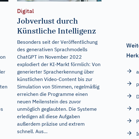
Digital
Jobverlust durch
Künstliche Intelligenz
Besonders seit der Veröffentlichung
Weit
des generativen Sprachmodells
Herk
von
ChatGPT im November 2022
explodiert der KI-Markt förmlich: Von
a
der
generierter Spracherkennung über
künstlichen Video-Content bis zur
p
ten
Simulation von Stimmen, regelmäßig
erreichen die Programme einen
neuen Meilenstein des zuvor
m
es
unmöglich geglaubten. Die Systeme
erledigen all diese Aufgaben
P
außerdem präzise und extrem
schnell. Aus...
I