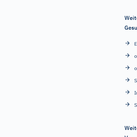
Weit
Gesu
o
o
S
I
S
Weit