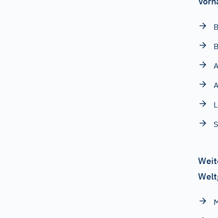
Vorn
B
A
A
L
S
Weit
Welt
M