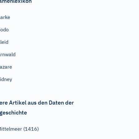
amenlexikon
arke
Bodo
leid
rnwald
azare
idney
ere Artikel aus den Daten der
geschichte
ittelmeer (1416)