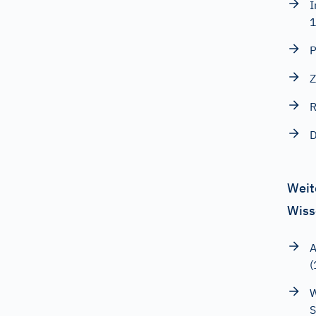
I
P
Z
R
D
Weit
Wiss
A
W
S