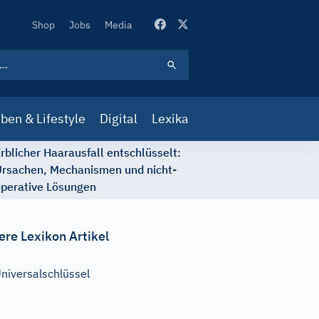
Secondary
Shop
Jobs
Media
Navigation
ben & Lifestyle
Digital
Lexika
rblicher Haarausfall entschlüsselt:
rsachen, Mechanismen und nicht-
perative Lösungen
ere Lexikon Artikel
niversalschlüssel