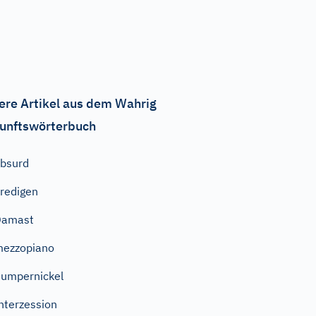
ere Artikel aus dem Wahrig
unftswörterbuch
bsurd
redigen
Damast
ezzopiano
umpernickel
nterzession