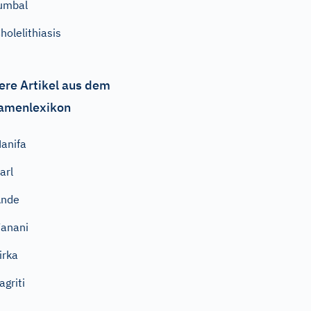
umbal
holelithiasis
ere Artikel aus dem
amenlexikon
anifa
arl
Ande
anani
irka
agriti