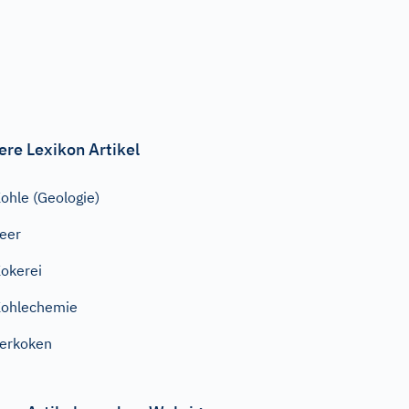
ere Lexikon Artikel
ohle (Geologie)
eer
okerei
ohlechemie
erkoken