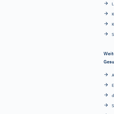
K
K
S
Weit
Gesu
A
E
d
S