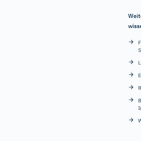
Weit
wiss
F
S
L
E
R
B
I
W