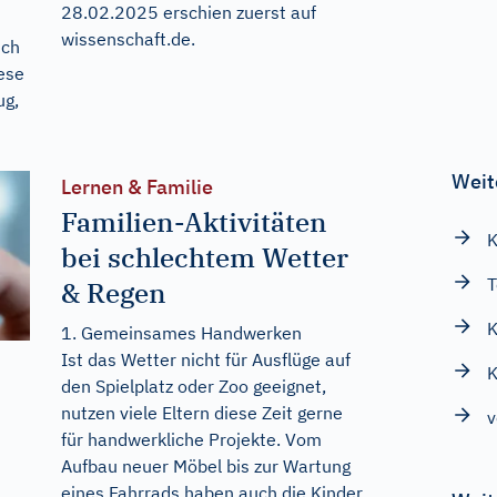
28.02.2025
erschien zuerst auf
wissenschaft.de
.
ich
iese
ug,
Weit
Lernen & Familie
Familien-Aktivitäten
K
bei schlechtem Wetter
T
& Regen
K
1. Gemeinsames Handwerken
Ist das Wetter nicht für Ausflüge auf
K
den Spielplatz oder Zoo geeignet,
nutzen viele Eltern diese Zeit gerne
v
für handwerkliche Projekte. Vom
Aufbau neuer Möbel bis zur Wartung
eines Fahrrads haben auch die Kinder