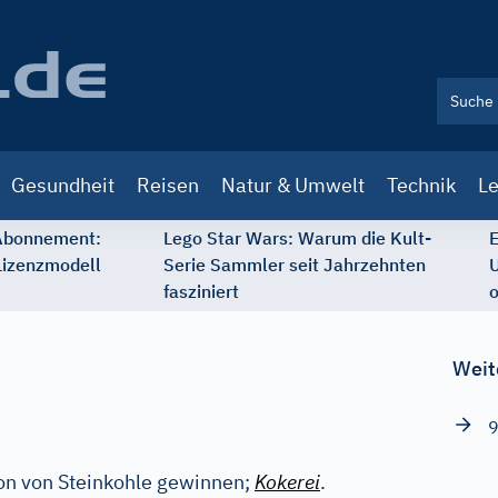
Gesundheit
Reisen
Natur & Umwelt
Technik
Le
 Abonnement:
Lego Star Wars: Warum die Kult-
E
Lizenzmodell
Serie Sammler seit Jahrzehnten
U
fasziniert
o
Weit
9
ion von Steinkohle gewinnen;
Kokerei
.