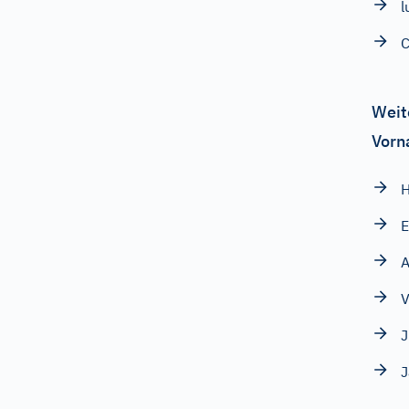
l
C
Weit
Vorn
H
E
V
J
J