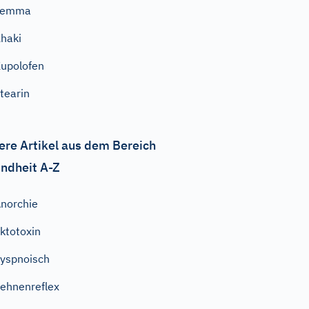
Lemma
haki
upolofen
tearin
ere Artikel aus dem Bereich
ndheit A-Z
norchie
ktotoxin
yspnoisch
ehnenreflex