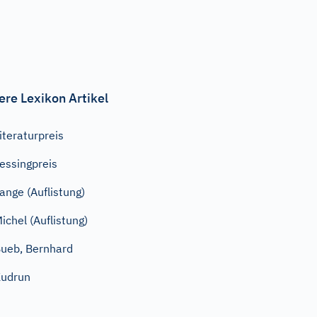
ere Lexikon Artikel
iteraturpreis
essingpreis
ange (Auflistung)
ichel (Auflistung)
ueb, Bernhard
udrun