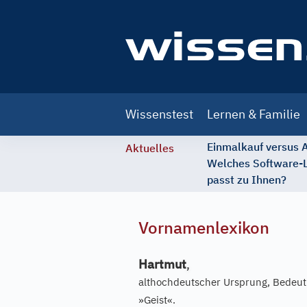
Main
Wissenstest
Lernen & Familie
navigation
Einmalkauf versus
Aktuelles
Welches Software-
passt zu Ihnen?
Vornamenlexikon
Hartmut
,
althochdeutscher Ursprung, Bedeu
»Geist«.