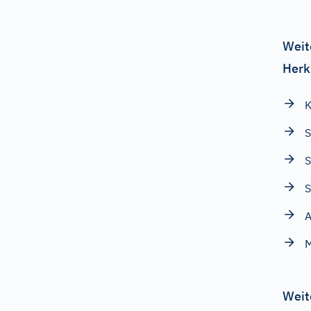
Weit
Herk
K
S
S
A
Weit