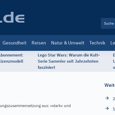
Gesundheit
Reisen
Natur & Umwelt
Technik
Le
 Abonnement:
Lego Star Wars: Warum die Kult-
E
Lizenzmodell
Serie Sammler seit Jahrzehnten
U
fasziniert
o
Weit
2
tungszusammensetzung aus: »stark« und
1