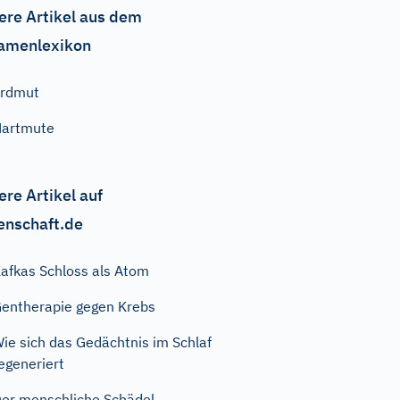
ere Artikel aus dem
amenlexikon
Erdmut
Hartmute
ere Artikel auf
enschaft.de
afkas Schloss als Atom
entherapie gegen Krebs
ie sich das Gedächtnis im Schlaf
egeneriert
er menschliche Schädel