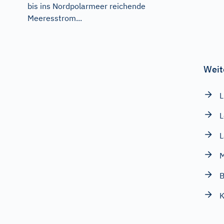
bis ins Nordpolarmeer reichende
Meeresstrom...
Weit
L
L
L
M
B
K