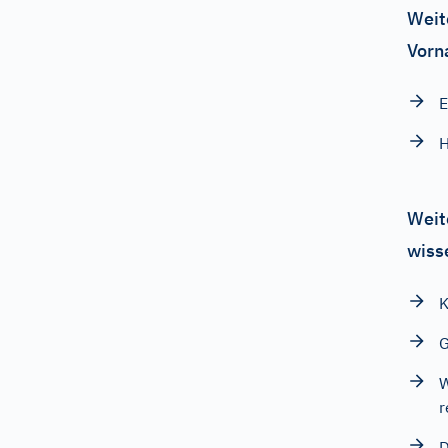
Weit
Vorn
Weit
wiss
K
G
W
r
D