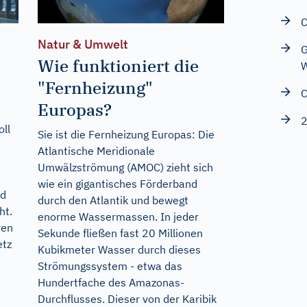
C
Natur & Umwelt
G
Wie funktioniert die
W
"Fernheizung"
C
Europas?
2
ll
Sie ist die Fernheizung Europas: Die
Atlantische Meridionale
Umwälzströmung (AMOC) zieht sich
wie ein gigantisches Förderband
nd
durch den Atlantik und bewegt
ht.
enorme Wassermassen. In jeder
ren
Sekunde fließen fast 20 Millionen
etz
Kubikmeter Wasser durch dieses
Strömungssystem - etwa das
Hundertfache des Amazonas-
Durchflusses. Dieser von der Karibik