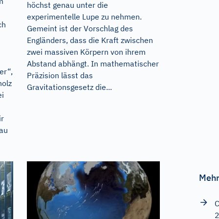
m
höchst genau unter die
experimentelle Lupe zu nehmen.
ch
Gemeint ist der Vorschlag des
Engländers, dass die Kraft zwischen
zwei massiven Körpern von ihrem
Abstand abhängt. In mathematischer
er“,
Präzision lässt das
holz
Gravitationsgesetz die...
ei
ir
au
Mehr
C