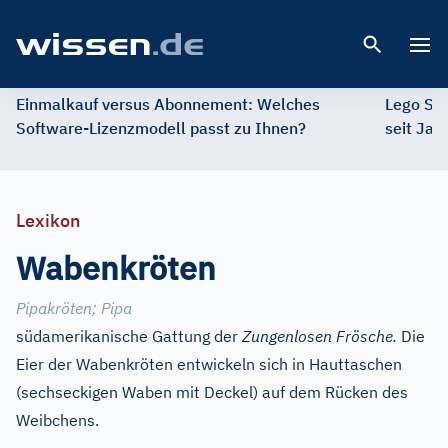
Open 
Einmalkauf versus Abonnement: Welches
Lego St
Software-Lizenzmodell passt zu Ihnen?
seit Jah
Lexikon
Wabenkröten
Pipakröten
;
Pipa
südamerikanische Gattung der
Zungenlosen Frösche.
Die
Eier der Wabenkröten entwickeln sich in Hauttaschen
(sechseckigen Waben mit Deckel) auf dem Rücken des
Weibchens.