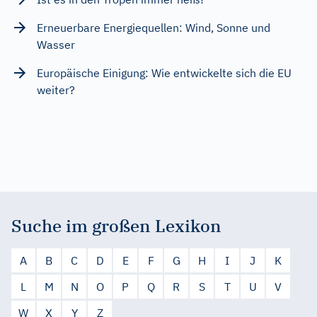
Erneuerbare Energiequellen: Wind, Sonne und
Wasser
Europäische Einigung: Wie entwickelte sich die EU
weiter?
Suche im großen Lexikon
A
B
C
D
E
F
G
H
I
J
K
L
M
N
O
P
Q
R
S
T
U
V
W
X
Y
Z