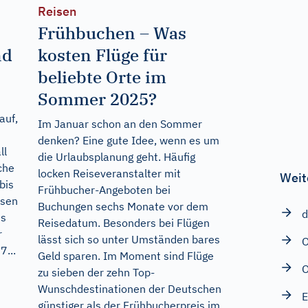
Reisen
Frühbuchen – Was
nd
kosten Flüge für
beliebte Orte im
Sommer 2025?
auf,
Im Januar schon an den Sommer
denken? Eine gute Idee, wenn es um
ll
die Urlaubsplanung geht. Häufig
che
locken Reiseveranstalter mit
Weit
bis
Frühbucher-Angeboten bei
ssen
Buchungen sechs Monate vor dem
d
us
Reisedatum. Besonders bei Flügen
r
lässt sich so unter Umständen bares
...
Geld sparen. Im Moment sind Flüge
O
zu sieben der zehn Top-
Wunschdestinationen der Deutschen
E
günstiger als der Frühbucherpreis im