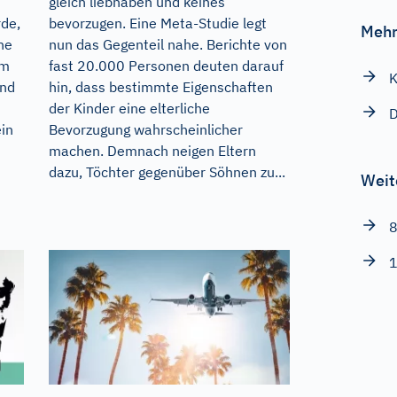
gleich liebhaben und keines
rde,
bevorzugen. Eine Meta-Studie legt
Mehr
he
nun das Gegenteil nahe. Berichte von
im
fast 20.000 Personen deuten darauf
K
und
hin, dass bestimmte Eigenschaften
der Kinder eine elterliche
D
ein
Bevorzugung wahrscheinlicher
machen. Demnach neigen Eltern
dazu, Töchter gegenüber Söhnen zu...
Weit
8
1