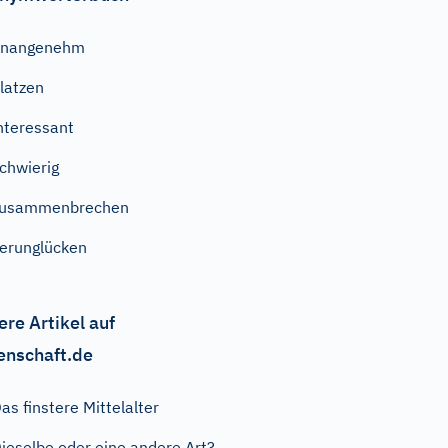
unangenehm
latzen
nteressant
chwierig
zusammenbrechen
erunglücken
ere Artikel auf
enschaft.de
as finstere Mittelalter
ieselbe oder eine andere Art?