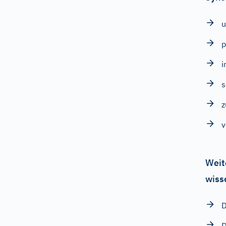
p
i
s
v
Weit
wiss
D
D