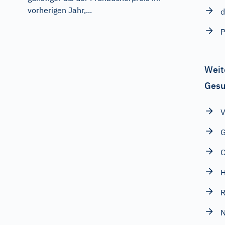
vorherigen Jahr,...
d
Weit
Gesu
V
G
O
H
R
N