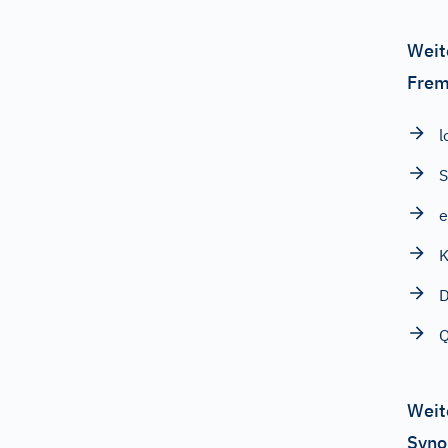
Weit
Frem
l
S
e
K
D
Q
Weit
Syno