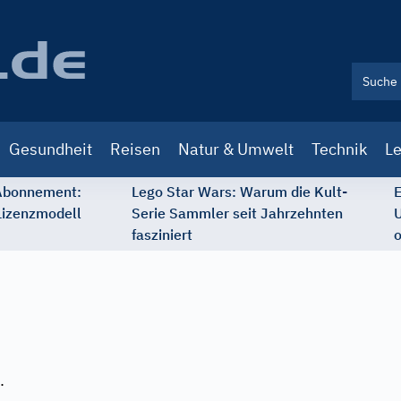
Gesundheit
Reisen
Natur & Umwelt
Technik
Le
 Abonnement:
Lego Star Wars: Warum die Kult-
E
Lizenzmodell
Serie Sammler seit Jahrzehnten
U
fasziniert
o
.