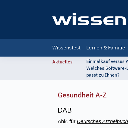
Main
Wissenstest
Lernen & Familie
navigation
Einmalkauf versus
Aktuelles
Welches Software-
passt zu Ihnen?
Gesundheit A-Z
DAB
Abk. für
Deutsches Arzneibuch