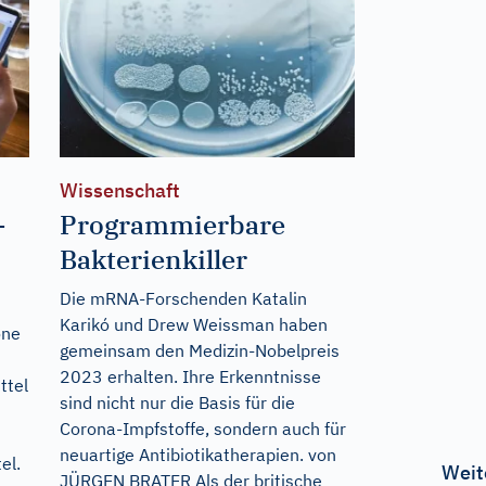
Wissenschaft
-
Programmierbare
Bakterienkiller
Die mRNA-Forschenden Katalin
Karikó und Drew Weissman haben
one
gemeinsam den Medizin-Nobelpreis
2023 erhalten. Ihre Erkenntnisse
ttel
sind nicht nur die Basis für die
Corona-Impfstoffe, sondern auch für
m
neuartige Antibiotikatherapien. von
el.
Weit
JÜRGEN BRATER Als der britische