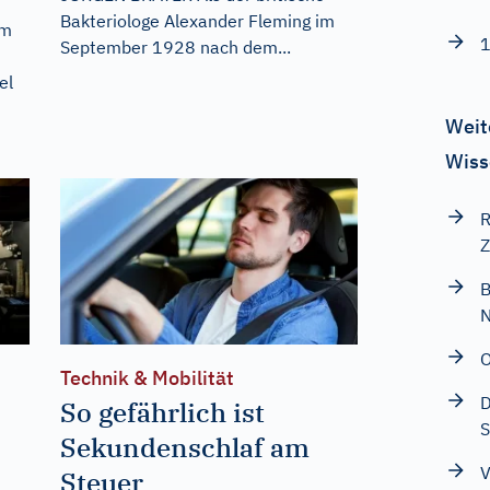
Bakteriologe Alexander Fleming im
em
1
September 1928 nach dem...
el
Weit
Wiss
R
Z
B
O
Technik & Mobilität
D
So gefährlich ist
S
Sekundenschlaf am
V
Steuer