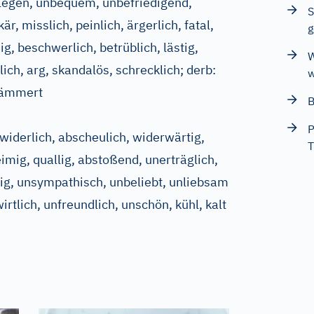
legen, unbequem, unbefriedigend,
S
r, misslich, peinlich, ärgerlich, fatal,
g
g, beschwerlich, betrüblich, lästig,
W
lich, arg, skandalös, schrecklich
;
derb:
w
elämmert
B
P
 widerlich, abscheulich, widerwärtig,
T
eimig, quallig, abstoßend, unerträglich,
rig, unsympathisch, unbeliebt, unliebsam
rtlich, unfreundlich, unschön, kühl, kalt