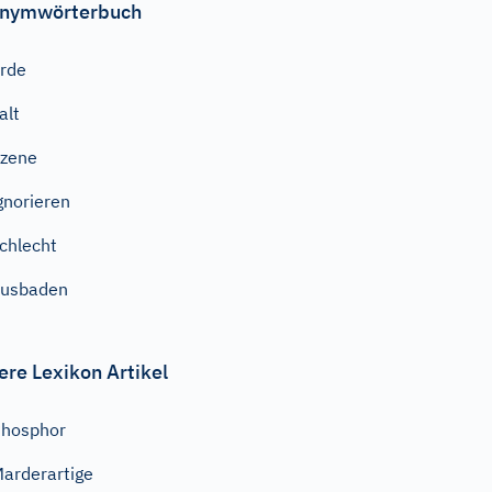
nymwörterbuch
rde
alt
zene
gnorieren
chlecht
ausbaden
ere Lexikon Artikel
hosphor
arderartige