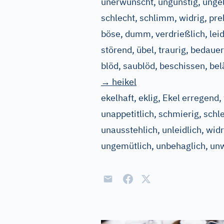
unerwünscht, ungünstig, unge
schlecht, schlimm, widrig, prekä
böse, dumm, verdrießlich, leidi
störend, übel, traurig, bedauer
blöd, saublöd, beschissen, b
→ heikel
ekelhaft, eklig, Ekel erregend,
unappetitlich, schmierig, schl
unausstehlich, unleidlich, wid
ungemütlich, unbehaglich, unwi