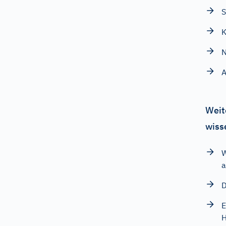
K
N
A
Weit
wiss
W
a
D
E