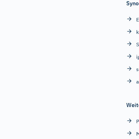
Syno
E
k
S
i
s
Weit
P
M