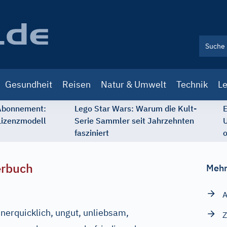
Gesundheit
Reisen
Natur & Umwelt
Technik
Le
 Abonnement:
Lego Star Wars: Warum die Kult-
E
Lizenzmodell
Serie Sammler seit Jahrzehnten
U
fasziniert
o
erbuch
Mehr
A
nerquicklich, ungut, unliebsam,
Z