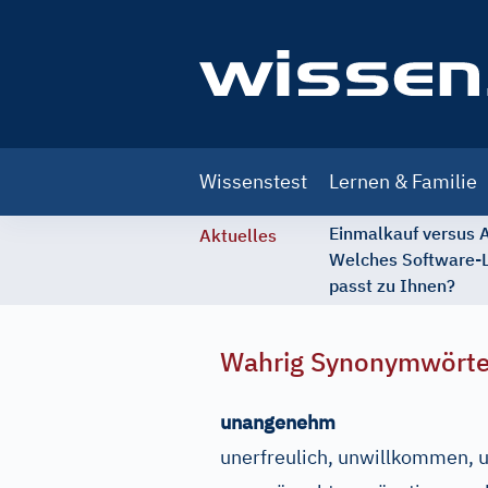
Main
Wissenstest
Lernen & Familie
navigation
Einmalkauf versus
Aktuelles
Welches Software-
passt zu Ihnen?
Wahrig Synonymwört
unangenehm
unerfreulich, unwillkommen, u