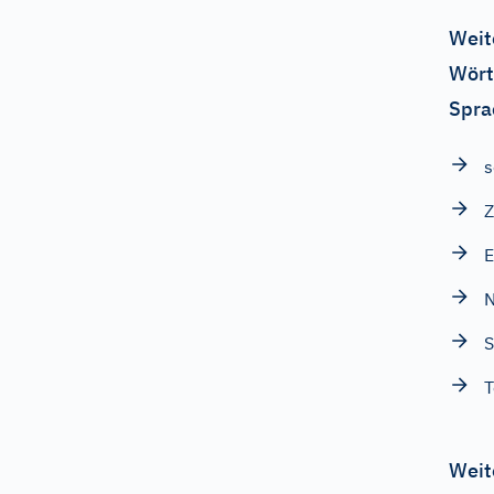
Weit
Wört
Spra
s
Z
S
T
Weit