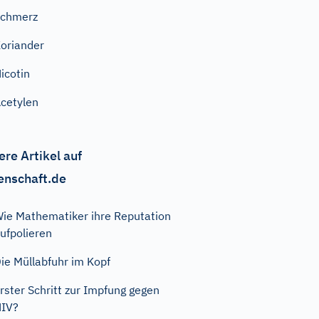
Schmerz
oriander
icotin
cetylen
ere Artikel auf
enschaft.de
ie Mathematiker ihre Reputation
ufpolieren
ie Müllabfuhr im Kopf
rster Schritt zur Impfung gegen
HIV?