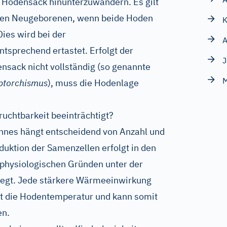
n Hodensack hinunterzuwandern. Es gilt
chen Neugeborenen, wenn beide Hoden
K
Dies wird bei der
A
sprechend ertastet. Erfolgt der
J
nsack nicht vollständig (so genannte
M
ptorchismus
), muss die Hodenlage
uchtbarkeit beeinträchtigt?
nnes hängt entscheidend von Anzahl und
duktion der Samenzellen erfolgt in den
physiologischen Gründen unter der
iegt. Jede stärkere Wärmeeinwirkung
t die Hodentemperatur und kann somit
en.