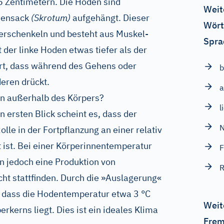
5 Zentimetern. Die Hoden sind
Weit
densack
(Skrotum)
aufgehängt. Dieser
Wört
berschenkeln und besteht aus Muskel-
Spra
der linke Hoden etwas tiefer als der
ert, dass während des Gehens oder
b
eren drückt.
a
n außerhalb des Körpers?
l
 ersten Blick scheint es, dass der
N
lle in der Fortpflanzung an einer relativ
t ist. Bei einer Körperinnentemperatur
nn jedoch eine Produktion von
R
ht stattfinden. Durch die »Auslagerung«
, dass die Hodentemperatur etwa 3 °C
Weit
rkerns liegt. Dies ist ein ideales Klima
Frem