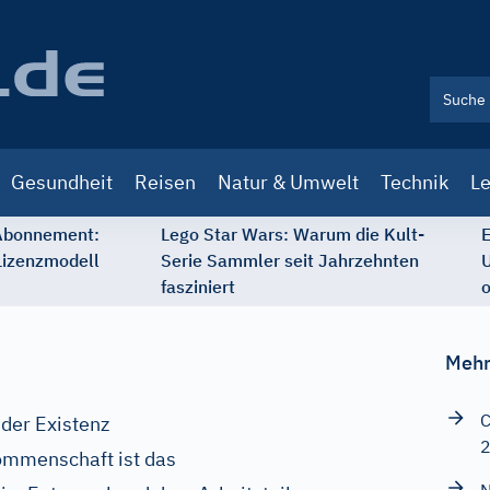
Gesundheit
Reisen
Natur & Umwelt
Technik
Le
 Abonnement:
Lego Star Wars: Warum die Kult-
E
Lizenzmodell
Serie Sammler seit Jahrzehnten
U
fasziniert
o
Mehr
C
 der Existenz
ommenschaft ist das