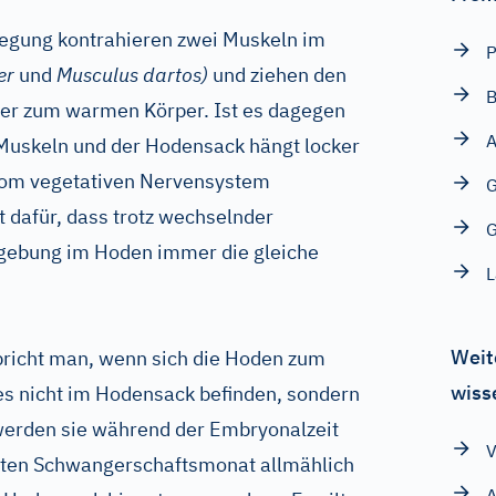
rregung kontrahieren zwei Muskeln im
P
er
und
Musculus dartos)
und ziehen den
B
er zum warmen Körper. Ist es dagegen
A
Muskeln und der Hodensack hängt locker
 vom vegetativen Nervensystem
G
 dafür, dass trotz wechselnder
gebung im Hoden immer die gleiche
L
Weit
richt man, wenn sich die Hoden zum
wiss
es nicht im Hodensack befinden, sondern
 werden sie während der Embryonalzeit
V
tten Schwangerschaftsmonat allmählich
A