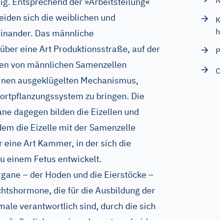
N
g. Entsprechend der »Arbeitsteilung«
eiden sich die weiblichen und
K
h
inander. Das männliche
über eine Art Produktionsstraße, auf der
P
gen von männlichen Samenzellen
C
einen ausgeklügelten Mechanismus,
Fortpflanzungssystem zu bringen. Die
ne dagegen bilden die Eizellen und
dem die Eizelle mit der Samenzelle
 eine Art Kammer, in der sich die
zu einem Fetus entwickelt.
gane – der Hoden und die Eierstöcke –
htshormone, die für die Ausbildung der
le verantwortlich sind, durch die sich