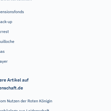
ensionsfonds
ack-up
rrest
uilloche
Gas
ayer
ere Artikel auf
enschaft.de
om Nutzen der Roten Königin
rchäologe aus Leidenschaft