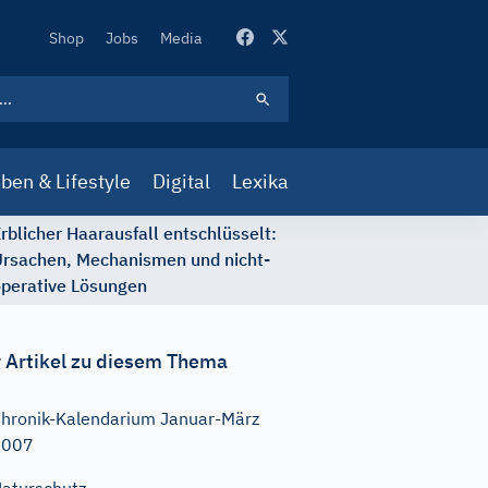
Secondary
Shop
Jobs
Media
Navigation
ben & Lifestyle
Digital
Lexika
rblicher Haarausfall entschlüsselt:
rsachen, Mechanismen und nicht-
perative Lösungen
 Artikel zu diesem Thema
hronik-Kalendarium Januar-März
2007