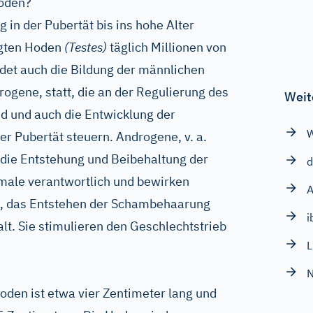
oden?
g in der Pubertät bis ins hohe Alter
egten Hoden
(Testes)
täglich Millionen von
det auch die Bildung der männlichen
gene, statt, die an der Regulierung des
Weit
d und auch die Entwicklung der
W
 Pubertät steuern. Androgene, v. a.
r die Entstehung und Beibehaltung der
d
ale verantwortlich und bewirken
A
s, das Entstehen der Schambehaarung
i
lt. Sie stimulieren den Geschlechtstrieb
L
N
oden ist etwa vier Zentimeter lang und