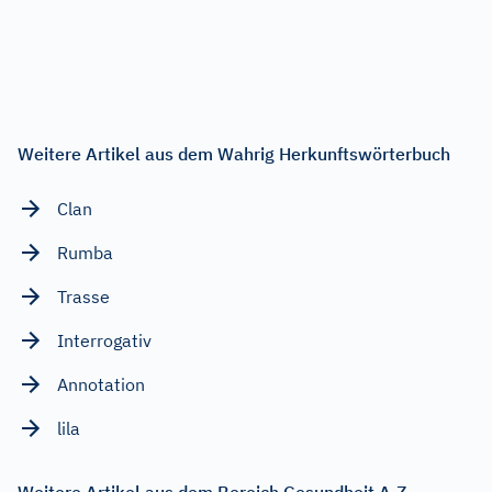
Weitere Artikel aus dem Wahrig Herkunftswörterbuch
Clan
Rumba
Trasse
Interrogativ
Annotation
lila
Weitere Artikel aus dem Bereich Gesundheit A-Z