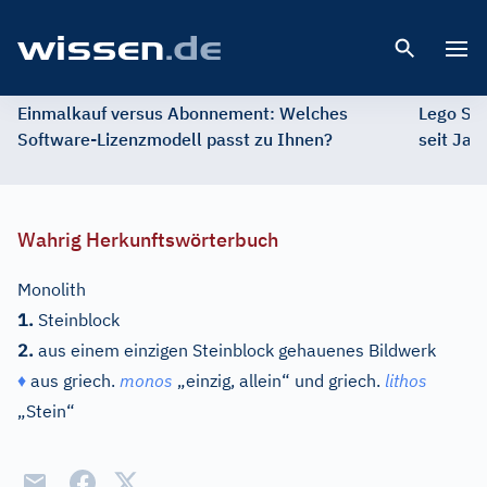
Open 
Einmalkauf versus Abonnement: Welches
Lego St
Software-Lizenzmodell passt zu Ihnen?
seit Jah
Wahrig Herkunftswörterbuch
Monolith
1.
Steinblock
2.
aus einem einzigen Steinblock gehauenes Bildwerk
♦
aus
griech.
monos
„einzig, allein“ und
griech.
lithos
„Stein“