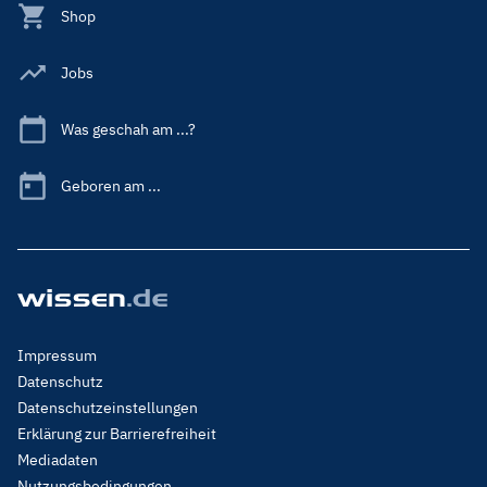
Shop
Jobs
Was geschah am ...?
Geboren am ...
Footer
Impressum
Menu
Datenschutz
Legal
Datenschutzeinstellungen
Erklärung zur Barrierefreiheit
Mediadaten
Nutzungsbedingungen