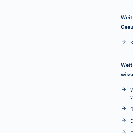
Weit
Gesu
K
Weit
wiss
W
v
R
D
D