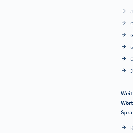
J
C
G
J
Weit
Wört
Spra
K