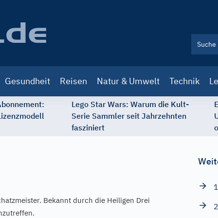
Gesundheit
Reisen
Natur & Umwelt
Technik
Le
 Abonnement:
Lego Star Wars: Warum die Kult-
E
Lizenzmodell
Serie Sammler seit Jahrzehnten
U
fasziniert
o
Weit
1
hatzmeister. Bekannt durch die Heiligen Drei
2
nzutreffen.