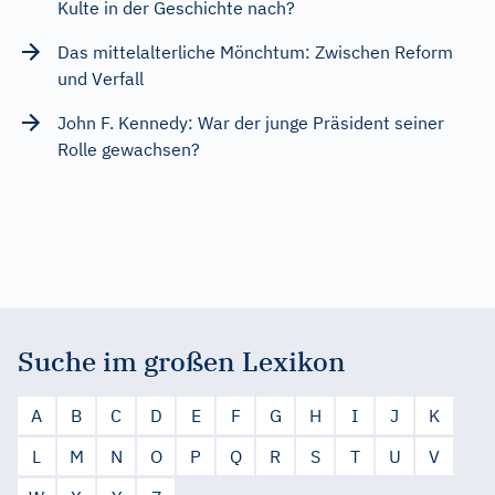
Kulte in der Geschichte nach?
Das mittelalterliche Mönchtum: Zwischen Reform
und Verfall
John F. Kennedy: War der junge Präsident seiner
Rolle gewachsen?
Suche im großen Lexikon
A
B
C
D
E
F
G
H
I
J
K
L
M
N
O
P
Q
R
S
T
U
V