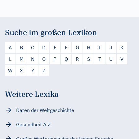
Suche im großen Lexikon
A
B
C
D
E
F
G
H
I
J
K
L
M
N
O
P
Q
R
S
T
U
V
W
X
Y
Z
Weitere Lexika
Daten der Weltgeschichte
Gesundheit A-Z
Großes Wörterbuch der deutschen Sprache