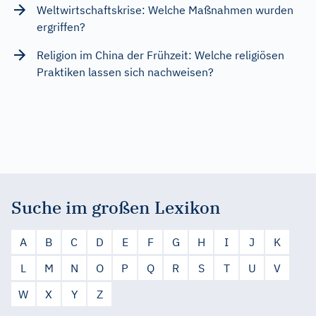
Weltwirtschaftskrise: Welche Maßnahmen wurden
ergriffen?
Religion im China der Frühzeit: Welche religiösen
Praktiken lassen sich nachweisen?
Suche im großen Lexikon
A
B
C
D
E
F
G
H
I
J
K
L
M
N
O
P
Q
R
S
T
U
V
W
X
Y
Z