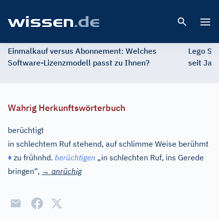
Open 
Einmalkauf versus Abonnement: Welches
Lego St
Software-Lizenzmodell passt zu Ihnen?
seit Jah
Wahrig Herkunftswörterbuch
berüchtigt
in schlechtem Ruf stehend, auf schlimme Weise berühmt
♦
zu
frühnhd.
berüchtigen
„in schlechten Ruf, ins Gerede
bringen“,
→
anrüchig