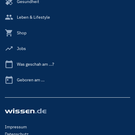
Gesundheit
Leben & Lifestyle
Shop
Jobs
Was geschah am ...?
Geboren am ...
Footer
Impressum
Menu
Datenschutz