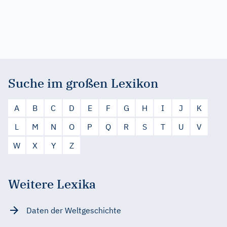
Suche im großen Lexikon
A
B
C
D
E
F
G
H
I
J
K
L
M
N
O
P
Q
R
S
T
U
V
W
X
Y
Z
Weitere Lexika
Daten der Weltgeschichte