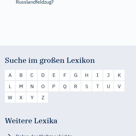
Russlandfeldzug?
Suche im großen Lexikon
A
B
C
D
E
F
G
H
I
J
K
L
M
N
O
P
Q
R
S
T
U
V
W
X
Y
Z
Weitere Lexika