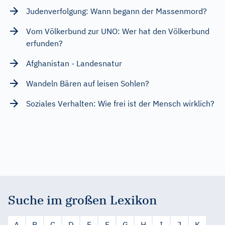
Judenverfolgung: Wann begann der Massenmord?
Vom Völkerbund zur UNO: Wer hat den Völkerbund
erfunden?
Afghanistan - Landesnatur
Wandeln Bären auf leisen Sohlen?
Soziales Verhalten: Wie frei ist der Mensch wirklich?
Suche im großen Lexikon
A
B
C
D
E
F
G
H
I
J
K