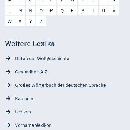
L
M
N
O
P
Q
R
S
T
U
V
W
X
Y
Z
Weitere Lexika
Daten der Weltgeschichte
Gesundheit A-Z
Großes Wörterbuch der deutschen Sprache
Kalender
Lexikon
Vornamenlexikon