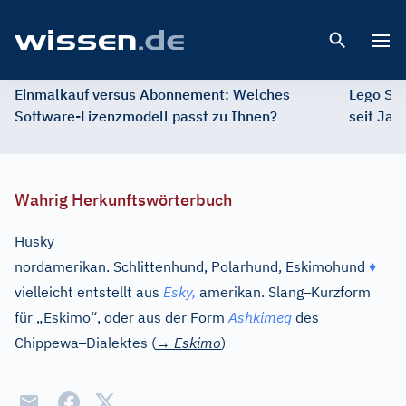
Open 
Einmalkauf versus Abonnement: Welches
Lego St
Software-Lizenzmodell passt zu Ihnen?
seit Jah
Wahrig Herkunftswörterbuch
Husky
nordamerikan. Schlittenhund, Polarhund, Eskimohund
♦
–
vielleicht entstellt aus
Esky,
amerikan. Slang
Kurzform
für „Eskimo“, oder aus der Form
Ashkimeq
des
–
Chippewa
Dialektes (
→
Eskimo
)