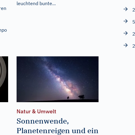
leuchtend bunte...
ren
2
5
mpo
2
n
2
Natur & Umwelt
Sonnenwende,
Planetenreigen und ein