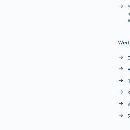
M
h
A
Weit
E
B
R
S
V
S