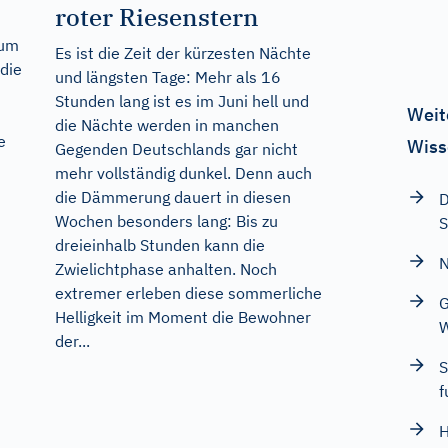
roter Riesenstern
 um
Es ist die Zeit der kürzesten Nächte
die
und längsten Tage: Mehr als 16
Stunden lang ist es im Juni hell und
Weit
die Nächte werden in manchen
e
Wiss
Gegenden Deutschlands gar nicht
mehr vollständig dunkel. Denn auch
die Dämmerung dauert in diesen
D
Wochen besonders lang: Bis zu
S
dreieinhalb Stunden kann die
N
Zwielichtphase anhalten. Noch
extremer erleben diese sommerliche
G
Helligkeit im Moment die Bewohner
der...
S
f
H