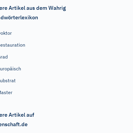
ere Artikel aus dem Wahrig
dwörterlexikon
oktor
estauration
Grad
uropäisch
ubstrat
aster
ere Artikel auf
enschaft.de