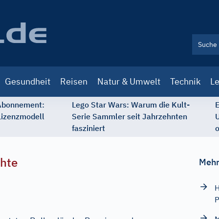
Gesundheit
Reisen
Natur & Umwelt
Technik
Le
 Abonnement:
Lego Star Wars: Warum die Kult-
E
Lizenzmodell
Serie Sammler seit Jahrzehnten
U
fasziniert
o
chte
Mehr
H
P