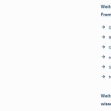
Weit
Frem
D
R
e
S
M
Weit
wiss