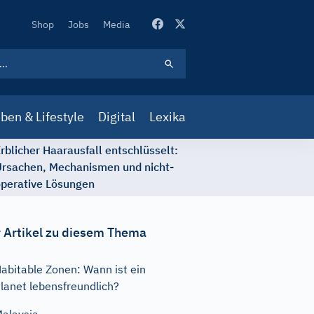
Secondary
Shop
Jobs
Media
Navigation
ben & Lifestyle
Digital
Lexika
rblicher Haarausfall entschlüsselt:
rsachen, Mechanismen und nicht-
perative Lösungen
 Artikel zu diesem Thema
abitable Zonen: Wann ist ein
lanet lebensfreundlich?